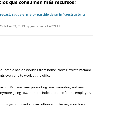
icios que consumen más recursos?
recast, saque el mejor partido de su infraestructura
October 21, 2013
by
Jean-Pierre FAYOLLE
.
nounced a ban on working from home. Now, Hewlett-Packard
 everyone to work at the office.
ture or IBM have been promoting telecommuting and new
t anymore going toward more independence for the employee.
chnology but of enterprise culture and the way your boss