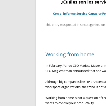
¿Cuáles son los serv
Con el informe Service Capacity Fo
This entry was posted in
Uncategorized
on
Working from home
In February, Yahoo CEO Marissa Mayer an
CEO Meg Whitman announced that she wants
Although big companies like HP or Accen
workspace organizations, the trend is no
Working from home is not a question of te
wants to control your productivity.