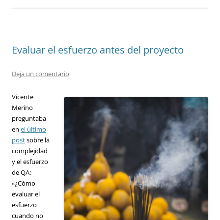
Evaluar el esfuerzo antes del proyecto
Deja un comentario
Vicente
Merino
preguntaba
en
el último
post
sobre la
complejidad
y el esfuerzo
de QA:
«¿Cómo
evaluar el
esfuerzo
cuando no