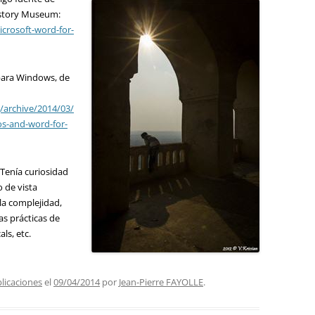
istory Museum:
crosoft-word-for-
para Windows, de
/archive/2014/03/
s-and-word-for-
 Tenía curiosidad
o de vista
la complejidad,
as prácticas de
ls, etc.
plicaciones
el
09/04/2014
por
Jean-Pierre FAYOLLE
.