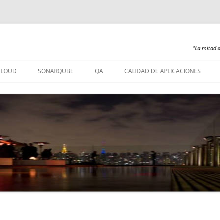
"La mitad d
Saltar
al
CLOUD
SONARQUBE
QA
CALIDAD DE APLICACIONES
contenido
SONARQUBE – INSTALACIÓN
SONARQUBE 360
SONARQUBE – ABAP
SONARQUBE – COBOL
SONARQUBE – PL/SQL