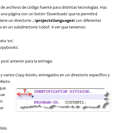
de archivos de código fuente para distintas tecnologías. Haz
o a una página con un botón ‘Downloads’ que te permitirá
iene un directorio
..\projects\languages\
con diferentes
 en un subdirectorio ‘cobol’. A ver que tenemos:
ta ‘src’.
copybooks’.
post anterior para la entrega:
y varios Copy-books, entregados en un directorio específico y
efecto.
que
que
en
ar
isis.