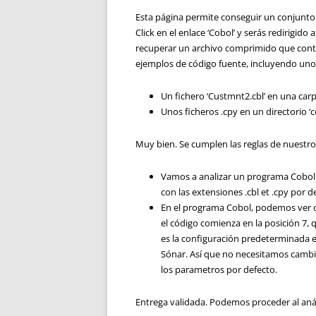
Esta página permite conseguir un conjunto 
Click en el enlace ‘Cobol’ y serás redirigid
recuperar un archivo comprimido que cont
ejemplos de código fuente, incluyendo unos
Un fichero ‘Custmnt2.cbl’ en una carpe
Unos ficheros .cpy en un directorio ‘
Muy bien. Se cumplen las reglas de nuestro 
Vamos a analizar un programa Cobol 
con las extensiones .cbl et .cpy por d
En el programa Cobol, podemos ver 
el código comienza en la posición 7, 
es la configuración predeterminada 
Sónar. Así que no necesitamos cambi
los parametros por defecto.
Entrega validada. Podemos proceder al anál