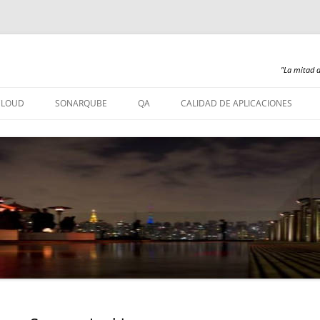
"La mitad d
Saltar
al
CLOUD
SONARQUBE
QA
CALIDAD DE APLICACIONES
contenido
SONARQUBE – INSTALACIÓN
SONARQUBE 360
SONARQUBE – ABAP
SONARQUBE – COBOL
SONARQUBE – PL/SQL