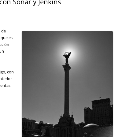
 con Sonar y Jenkins
s de
 que es
uación
 un
igo, con
anterior
ientas: