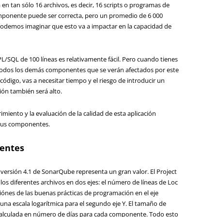
n tan sólo 16 archivos, es decir, 16 scripts o programas de
mponente puede ser correcta, pero un promedio de 6 000
 podemos imaginar que esto va a impactar en la capacidad de
/SQL de 100 líneas es relativamente fácil. Pero cuando tienes
e todos los demás componentes que se verán afectados por este
ódigo, vas a necesitar tiempo y el riesgo de introducir un
ión también será alto.
rimiento y la evaluación de la calidad de esta aplicación
 sus componentes.
nentes
 versión 4.1 de SonarQube representa un gran valor. El Project
 los diferentes archivos en dos ejes: el número de líneas de Loc
aciónes de las buenas prácticas de programación en el eje
 una escala logarítmica para el segundo eje Y. El tamaño de
calculada en número de días para cada componente. Todo esto