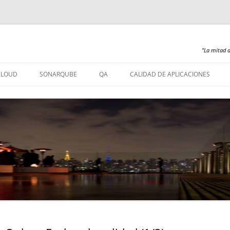
"La mitad d
Saltar
al
CLOUD
SONARQUBE
QA
CALIDAD DE APLICACIONES
contenido
SONARQUBE – INSTALACIÓN
SONARQUBE 360
SONARQUBE – ABAP
SONARQUBE – COBOL
SONARQUBE – PL/SQL