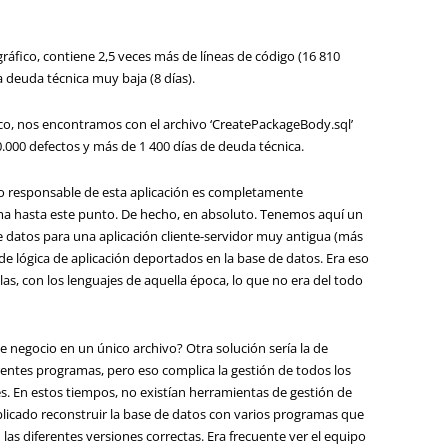
 gráfico, contiene 2,5 veces más de líneas de código (16 810
 deuda técnica muy baja (8 días).
fico, nos encontramos con el archivo ‘CreatePackageBody.sql’
20.000 defectos y más de 1 400 días de deuda técnica.
o responsable de esta aplicación es completamente
ama hasta este punto. De hecho, en absoluto. Tenemos aquí un
 datos para una aplicación cliente-servidor muy antigua (más
de lógica de aplicación deportados en la base de datos. Era eso
las, con los lenguajes de aquella época, lo que no era del todo
e negocio en un único archivo? Otra solución sería la de
rentes programas, pero eso complica la gestión de todos los
nes. En estos tiempos, no existían herramientas de gestión de
icado reconstruir la base de datos con varios programas que
las diferentes versiones correctas. Era frecuente ver el equipo