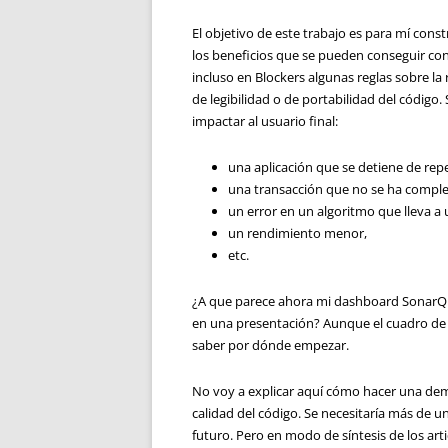
El objetivo de este trabajo es para mí con
los beneficios que se pueden conseguir con 
incluso en Blockers algunas reglas sobre la 
de legibilidad o de portabilidad del código
impactar al usuario final:
una aplicación que se detiene de rep
una transacción que no se ha comple
un error en un algoritmo que lleva a u
un rendimiento menor,
etc.
¿A que parece ahora mi dashboard SonarQu
en una presentación? Aunque el cuadro de
saber por dónde empezar.
No voy a explicar aquí cómo hacer una de
calidad del código. Se necesitaría más de u
futuro. Pero en modo de síntesis de los arti