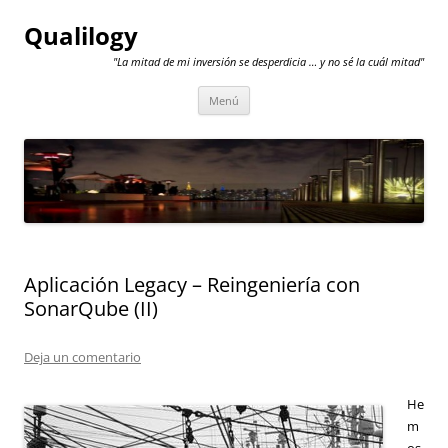
Qualilogy
"La mitad de mi inversión se desperdicia … y no sé la cuál mitad"
Saltar
Menú
al
contenido
Aplicación Legacy – Reingeniería con
SonarQube (II)
Deja un comentario
He
m
os