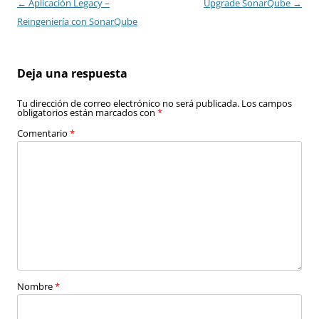
Navegación
←
Aplicación Legacy –
Upgrade SonarQube
→
de
Reingeniería con SonarQube
entradas
Deja una respuesta
Tu dirección de correo electrónico no será publicada.
Los campos
obligatorios están marcados con
*
Comentario
*
Nombre
*