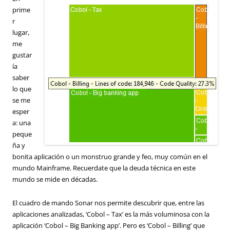
prime
r
lugar,
me
gustar
ía
saber
lo que
se me
esper
a: una
peque
ña y
bonita aplicación o un monstruo grande y feo, muy común en el
mundo Mainframe. Recuerdate que la deuda técnica en este
mundo se mide en décadas.
El cuadro de mando Sonar nos permite descubrir que, entre las
aplicaciones analizadas, ‘Cobol – Tax’ es la más voluminosa con la
aplicación ‘Cobol – Big Banking app’. Pero es ‘Cobol – Billing’ que