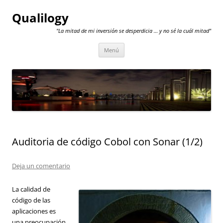
Qualilogy
"La mitad de mi inversión se desperdicia … y no sé la cuál mitad"
Saltar
Menú
al
contenido
Auditoria de código Cobol con Sonar (1/2)
Deja un comentario
La calidad de
código de las
aplicaciones es
una preocupación