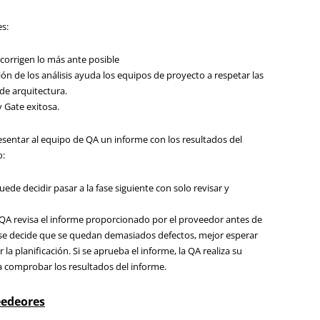
es:
 corrigen lo más ante posible
ión de los análisis ayuda los equipos de proyecto a respetar las
de arquitectura.
y Gate exitosa.
sentar al equipo de QA un informe con los resultados del
o:
ede decidir pasar a la fase siguiente con solo revisar y
 QA revisa el informe proporcionado por el proveedor antes de
 se decide que se quedan demasiados defectos, mejor esperar
 la planificación. Si se aprueba el informe, la QA realiza su
ra comprobar los resultados del informe.
eedeores