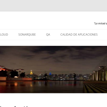
"La mitad d
Saltar
al
CLOUD
SONARQUBE
QA
CALIDAD DE APLICACIONES
contenido
SONARQUBE – INSTALACIÓN
SONARQUBE 360
SONARQUBE – ABAP
SONARQUBE – COBOL
SONARQUBE – PL/SQL