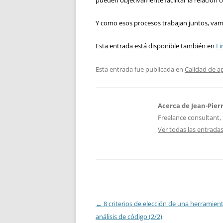
pueden objetivamente facilitar la relación 
Y como esos procesos trabajan juntos, vamo
Esta entrada está disponible también en
Li
Esta entrada fue publicada en
Calidad de a
Acerca de Jean-Pier
Freelance consultant, 
Ver todas las entrada
Navegación
←
8 criterios de elección de una herramien
de
análisis de código (2/2)