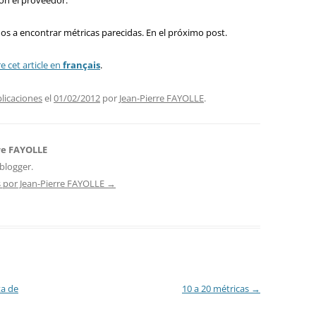
con el proveedor.
s a encontrar métricas parecidas. En el próximo post.
re cet article en
français
.
plicaciones
el
01/02/2012
por
Jean-Pierre FAYOLLE
.
re FAYOLLE
blogger.
s por Jean-Pierre FAYOLLE
→
ta de
10 a 20 métricas
→