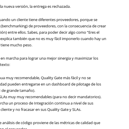
a nueva versión, la entrega es rechazada.
uando un cliente tiene diferentes proveedores, porque se
 (benchmarking) de proveedores, con la consecuencia de crear
n) entre ellos. Sabes, para poder decir algo como “Eres el
so explica también que no es muy fácil imponerlo cuando hay un
o tiene mucho peso.
en marcha para lograr una mejor sinergia y maximizar los
texto:
inua muy recomendable, Quality Gate más fácil y no se
lidad pueden entregarse en un dashboard de pilotage de los
I de grande tamaño).
y SLAs muy muy recomendables (para no decir mandatorios).
cha un proceso de Integración continua a nivel de sus
l cliente y no fracasar en sus Quality Gate y SLAs.
e análisis de código proviene de las métricas de calidad que