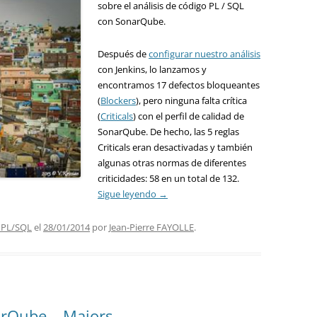
sobre el análisis de código PL / SQL
con SonarQube.
Después de
configurar nuestro análisis
con Jenkins, lo lanzamos y
encontramos 17 defectos bloqueantes
(
Blockers
), pero ninguna falta crítica
(
Criticals
) con el perfil de calidad de
SonarQube. De hecho, las 5 reglas
Criticals eran desactivadas y también
algunas otras normas de diferentes
criticidades: 58 en un total de 132.
Sigue leyendo
→
 PL/SQL
el
28/01/2014
por
Jean-Pierre FAYOLLE
.
arQube – Majors