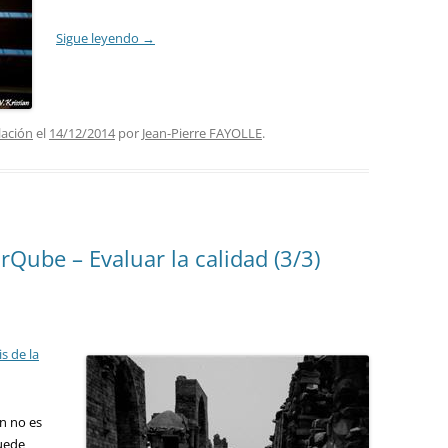
Sigue leyendo
→
lación
el
14/12/2014
por
Jean-Pierre FAYOLLE
.
rQube – Evaluar la calidad (3/3)
is de la
ón no es
puede