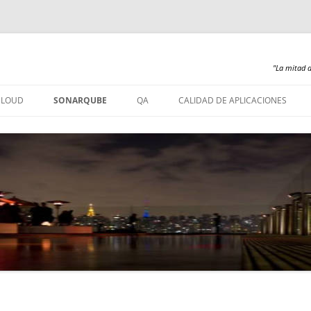
"La mitad d
Saltar
al
CLOUD
SONARQUBE
QA
CALIDAD DE APLICACIONES
contenido
SONARQUBE – INSTALACIÓN
SONARQUBE 360
SONARQUBE – ABAP
SONARQUBE – COBOL
SONARQUBE – PL/SQL