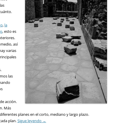
las
cuánto.
ño
,
la
go
, esto es
teriores.
omedio, así
hay varias
rincipales
.
amos las
 mando
os
de acción.
ón. Más
ferentes planes en el corto, mediano y largo plazo.
 cada plan.
Sigue leyendo
→