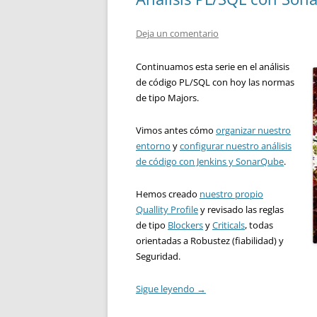
Deja un comentario
Continuamos esta serie en el análisis
de código PL/SQL con hoy las normas
de tipo Majors.
Vimos antes cómo
organizar nuestro
entorno
y
configurar nuestro análisis
de código con Jenkins y SonarQube
.
Hemos creado
nuestro propio
Quallity Profile
y revisado las reglas
de tipo
Blockers
y
Criticals
, todas
orientadas a Robustez (fiabilidad) y
Seguridad.
Sigue leyendo
→