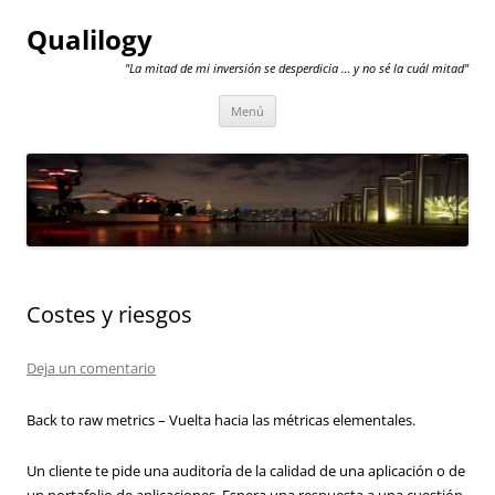
Qualilogy
"La mitad de mi inversión se desperdicia … y no sé la cuál mitad"
Saltar
Menú
al
contenido
Costes y riesgos
Deja un comentario
Back to raw metrics – Vuelta hacia las métricas elementales.
Un cliente te pide una auditoría de la calidad de una aplicación o de
un portafolio de aplicaciones. Espera una respuesta a una cuestión