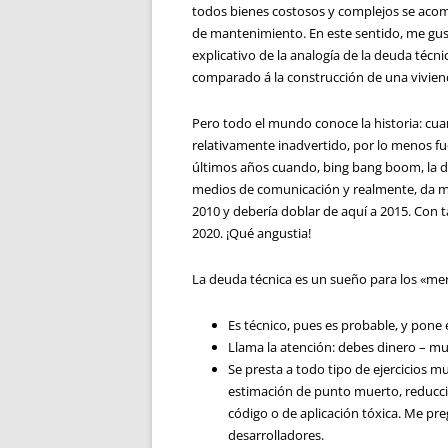
todos bienes costosos y complejos se aco
de mantenimiento. En este sentido, me gus
explicativo de la analogía de la deuda técni
comparado á la construcción de una vivien
Pero todo el mundo conoce la historia: c
relativamente inadvertido, por lo menos fu
últimos años cuando, bing bang boom, la d
medios de comunicación y realmente, da mi
2010 y debería doblar de aquí a 2015. Con t
2020. ¡Qué angustia!
La deuda técnica es un sueño para los «me
Es técnico, pues es probable, y pone 
Llama la atención: debes dinero – mu
Se presta a todo tipo de ejercicios mu
estimación de punto muerto, reducció
código o de aplicación tóxica. Me pr
desarrolladores.