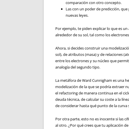
comparación con otro concepto.
Las con un poder de predicción, que
nuevas leyes.
Por ejemplo, te piden explicar lo que es u
alrededor de su sol, tal como los electrones
Ahora, si decides construir una modelizaci
sol), de atributos (masa) y de relaciones (a
entre los electrones y su núcleo que permi
analogía del segundo tipo.
La metáfora de Ward Cunnigham es una her
modelización de la que se podría extraer nue
el refactoring de manera continua en el cicl
deuda técnica, de calcular su coste a la líne
de considerar hasta qué punto de la curva
Por otra parte, esto no es inocente si las 
al otro. ¿Por qué crees que tu aplicación d