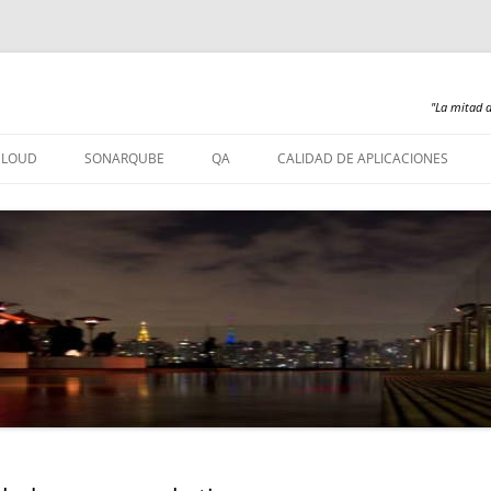
"La mitad d
Saltar
al
CLOUD
SONARQUBE
QA
CALIDAD DE APLICACIONES
contenido
SONARQUBE – INSTALACIÓN
SONARQUBE 360
SONARQUBE – ABAP
SONARQUBE – COBOL
SONARQUBE – PL/SQL