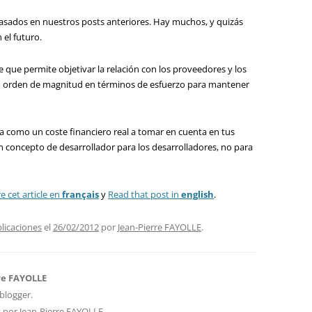
asados ​​en nuestros posts anteriores. Hay muchos, y quizás
 el futuro.
 que permite objetivar la relación con los proveedores y los
un orden de magnitud en términos de esfuerzo para mantener
ca como un coste financiero real a tomar en cuenta en tus
n concepto de desarrollador para los desarrolladores, no para
re cet article en
français
y
Read that post in
english
.
plicaciones
el
26/02/2012
por
Jean-Pierre FAYOLLE
.
re FAYOLLE
blogger.
s por Jean-Pierre FAYOLLE
→