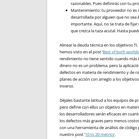
razonables. Pues definirás con tu pr
Mantenimiento: tu proveedor no es r
desarrollada por alguien que no sea 
importante. Aquí, no se trata de fija
que crezca la taza acutal. Hasta pued
Alinear la deuda técnica en los objetivos TI
hemos visto en el post ‘
Best of both worlds
rendimiento no tiene sentido cuando más im
dinero no es un problema, pero la aplicació
defectos en materia de rendimiento y de ro
planes de acción con arreglo a los objetivos
inverso.
Déjales bastante latitud a los equipos de p
pero define con ellos un objetivo en materi
los desarrolladores serán eficaces en cuant
los defectos más graves pero menos costo
con una herramienta de análisis de código 
nuestro post ‘
10 to 20 metrics’
.