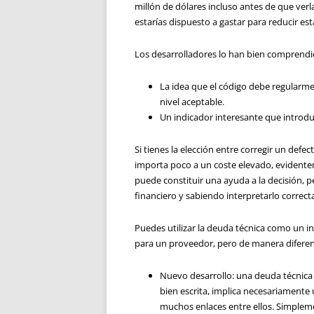
millón de dólares incluso antes de que ver
estarías dispuesto a gastar para reducir es
Los desarrolladores lo han bien comprendid
La idea que el código debe regularment
nivel aceptable.
Un indicador interesante que introdu
Si tienes la elección entre corregir un defe
importa poco a un coste elevado, evidente
puede constituir una ayuda a la decisión, p
financiero y sabiendo interpretarlo correc
Puedes utilizar la deuda técnica como un in
para un proveedor, pero de manera diferent
Nuevo desarrollo: una deuda técnica 
bien escrita, implica necesariamen
muchos enlaces entre ellos. Simple