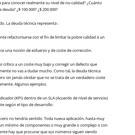
la para conocer realmente su nivel de no-calidad? ¿Cuánto
ta deuda? ¿$ 100 000? ¿$ 200 000?
o. La deuda técnica representa :
e refactorisarse con el fin de limitar la pobre calidad á un
ce una noción de esfuerzo y de coste de corrección.
cto crítico a un coste muy bajo y corregir un defecto que
mente no vas a dudar mucho. Como tal, la deuda técnica
ero sin jamás olvidar que no se trata de un verdadero coste
tamente. Algunos ejemplos.
dicador (KPI) dentro de un SLA (Acuerdo de nivel de servicio)
e según el tipo de desarrollo:
cero no tendría sentido. Toda nueva aplicación, hasta muy
te un mínimo de componentes o muy grande o complejo o con
mente hay que procurar que sus números siguen siendo