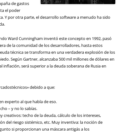
mpaña de gastos
ta el poder
ca. Y por otra parte, el desarrollo software a menudo ha sido
da.
uando Ward Cunningham inventó este concepto en 1992, pasó
era de la comunidad de los desarrolladores, hasta estos
euda técnica se transforma en una verdadera explosión de los
edo. Según Gartner, alcanzaba 500 mil millones de dólares en
al inflación, será superior a la deuda soberana de Rusia en
rcadostécnicos» debido a que:
en experto al que habla de eso.
cho – y no lo sabías.
y creativos: techo de la deuda, cálculo de los intereses,
n del riesgo sistémico, etc. Muy inventiva: la noción de
egunto si proporcionan una máscara antigás a los