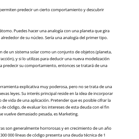
 permiten predecir un cierto comportamiento y descubrir
n átomo. Puedes hacer una analogía con una planeta que gira
 alrededor de su núcleo. Sería una analogía del primer tipo.
ón de un sistema solar como un conjunto de objetos (planeta,
tracción), y si lo utilizas para deducir una nueva modelización
ta predecir su comportamiento, entonces se tratará de una
ramienta explicativa muy poderosa, pero no se trata de una
vas leyes. Su interés principal reside en la idea de incorporar
o de vida de una aplicación. Pretender que es posible cifrar la
a de código, de evaluar los intereses de esta deuda con el fin
 se vuelve demasiado pesada, es Marketing.
cifras son generalmente horrorosas y en crecimiento de un año
e 300 000 líneas de código presenta una deuda técnica de 1