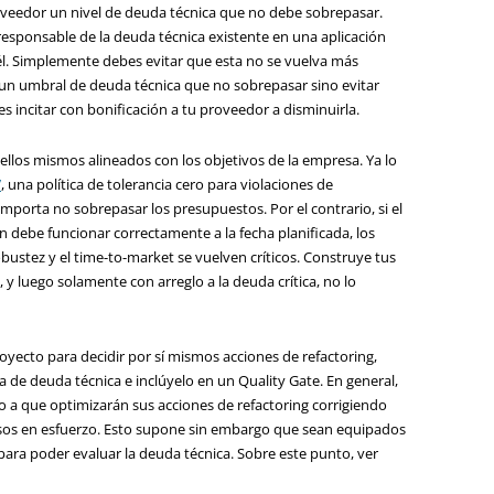
oveedor un nivel de deuda técnica que no debe sobrepasar.
esponsable de la deuda técnica existente en una aplicación
él. Simplemente debes evitar que esta no se vuelva más
r un umbral de deuda técnica que no sobrepasar sino evitar
es incitar con bonificación a tu proveedor a disminuirla.
, ellos mismos alineados con los objetivos de la empresa. Ya lo
’
, una política de tolerancia cero para violaciones de
porta no sobrepasar los presupuestos. Por el contrario, si el
n debe funcionar correctamente a la fecha planificada, los
bustez y el time-to-market se vuelven críticos. Construye tus
, y luego solamente con arreglo a la deuda crítica, no lo
royecto para decidir por sí mismos acciones de refactoring,
a de deuda técnica e inclúyelo en un Quality Gate. En general,
o a que optimizarán sus acciones de refactoring corrigiendo
sos en esfuerzo. Esto supone sin embargo que sean equipados
para poder evaluar la deuda técnica. Sobre este punto, ver