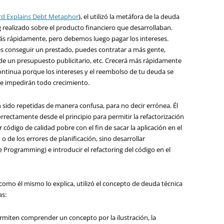
d Explains Debt Metaphor
), el utilizó la metáfora de la deuda
ing realizado sobre el producto financiero que desarrollaban.
más rápidamente, pero debemos luego pagar los intereses.
s conseguir un prestado, puedes contratar a más gente,
de un presupuesto publicitario, etc. Crecerá más rápidamente
ntinua porque los intereses y el reembolso de tu deuda se
o e impedirán todo crecimiento.
sido repetidas de manera confusa, para no decir errónea. Él
orrectamente desde el principio para permitir la refactorización
 código de calidad pobre con el fin de sacar la aplicación en el
o de los errores de planificación, sino desarrollar
Programming) e introducir el refactoring del código en el
mo él mismo lo explica, utilizó el concepto de deuda técnica
as:
rmiten comprender un concepto por la ilustración, la