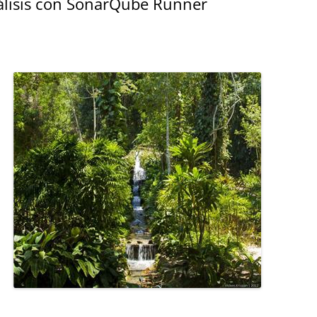
álisis con SonarQube Runner