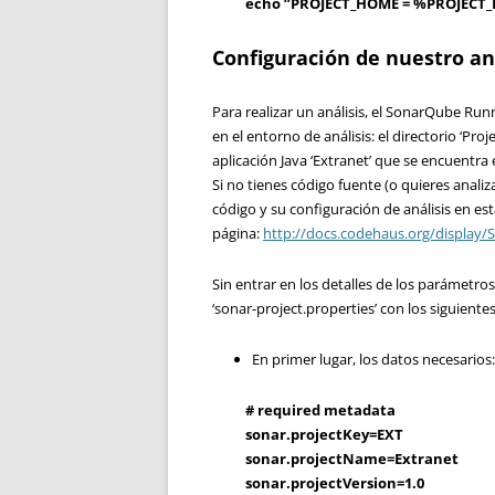
echo ”PROJECT_HOME = %PROJECT
Configuración de
nuestro aná
Para realizar un análisis, el SonarQube Runn
en el entorno de análisis: el directorio ‘Pr
aplicación Java ‘Extranet’ que se encuentra
Si no tienes código fuente (o quieres anali
código y su configuración de análisis en es
página:
http://docs.codehaus.org/display
Sin entrar en los detalles de los parámetros
‘sonar-project.properties’ con los siguientes
En primer lugar, los datos necesarios
# required metadata
sonar.projectKey=EXT
sonar.projectName=Extranet
sonar.projectVersion=1.0