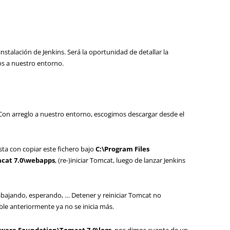
nstalación de Jenkins. Será la oportunidad de detallar la
os a nuestro entorno.
. Con arreglo a nuestro entorno, escogimos descargar desde el
sta con copiar este fichero bajo
C:\Program Files
mcat 7.0\webapps
, (re-)iniciar Tomcat, luego de lanzar Jenkins
abajando, esperando, … Detener y reiniciar Tomcat no
ble anteriormente ya no se inicia más.