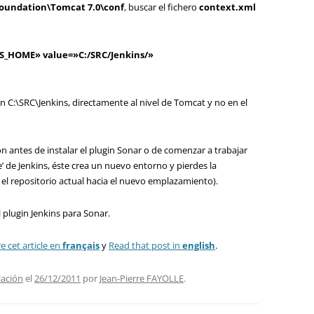
oundation\Tomcat 7.0\conf
, buscar el fichero
context.xml
_HOME» value=»C:/SRC/Jenkins/»
en C:\SRC\Jenkins, directamente al nivel de Tomcat y no en el
 antes de instalar el plugin Sonar o de comenzar a trabajar
e’ de Jenkins, éste crea un nuevo entorno y pierdes la
 el repositorio actual hacia el nuevo emplazamiento).
l plugin Jenkins para Sonar.
re cet article en
français
y
Read that post in
english
.
lación
el
26/12/2011
por
Jean-Pierre FAYOLLE
.