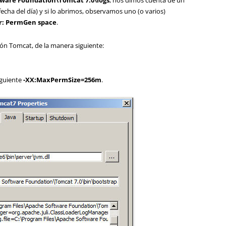
tware Foundation\Tomcat 7.0\logs
, nos dimos cuenta de un
fecha del día) y si lo abrimos, observamos uno (o varios)
r: PermGen space
.
ón Tomcat, de la manera siguiente:
iguiente
-XX:MaxPermSize=256m
.