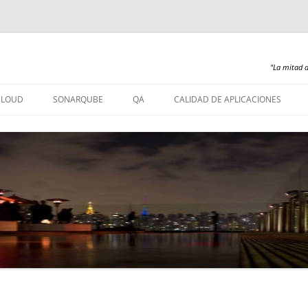
"La mitad d
Saltar
al
CLOUD
SONARQUBE
QA
CALIDAD DE APLICACIONES
contenido
SONARQUBE – INSTALACIÓN
SONARQUBE 360
SONARQUBE – ABAP
SONARQUBE – COBOL
SONARQUBE – PL/SQL