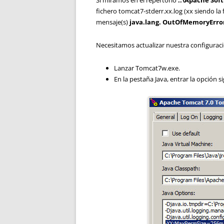
Si miramos en el repertorio
..\Apache Sof
fichero tomcat7-stderr.xx.log (xx siendo la 
mensaje(s)
java.lang. OutOfMemoryErro
Necesitamos actualizar nuestra configuraci
Lanzar Tomcat7w.exe.
En la pestaña Java, entrar la opción s