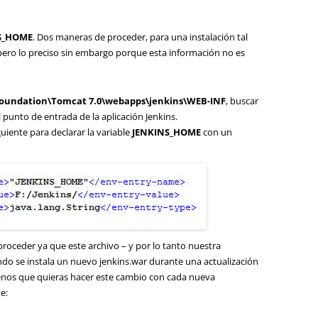
S_HOME
. Dos maneras de proceder, para una instalación tal
 pero lo preciso sin embargo porque esta información no es
Foundation\Tomcat 7.0\webapps\jenkins\WEB-INF
, buscar
 punto de entrada de la aplicación Jenkins.
guiente para declarar la variable
JENKINS_HOME
con un
roceder ya que este archivo – y por lo tanto nuestra
ndo se instala un nuevo jenkins.war durante una actualización
menos que quieras hacer este cambio con cada nueva
e: