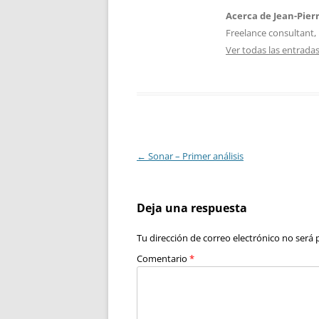
Acerca de Jean-Pier
Freelance consultant, 
Ver todas las entrada
Navegación
←
Sonar – Primer análisis
de
entradas
Deja una respuesta
Tu dirección de correo electrónico no será 
Comentario
*