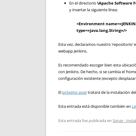
En el directorio
\Apache Software F
y insertar la siguiente línea:
<Environment name=»JENKINS
type=»java.lang.String»/>
Esta vez, declaramos nuestro ‘repositorio’ 
webapp Jenkins.
Es recomendado escoger bien esta ubicación
con Jenkins. De hecho, si se cambia el ‘hom
configuración existente (excepto desplazar
El
próximo post
tratará de la instalación de
Esta entrada está disponible también en
Li
Esta entrada fue publicada en
Sonar - Insta