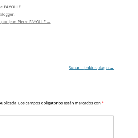
re FAYOLLE
blogger.
s por Jean-Pierre FAYOLLE
→
Sonar – Jenkins plugin
→
publicada.
Los campos obligatorios están marcados con
*