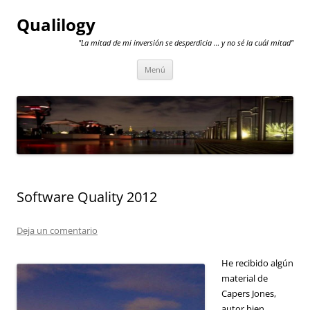
Qualilogy
"La mitad de mi inversión se desperdicia … y no sé la cuál mitad"
Saltar
Menú
al
contenido
Software Quality 2012
Deja un comentario
He recibido algún
material de
Capers Jones,
autor bien