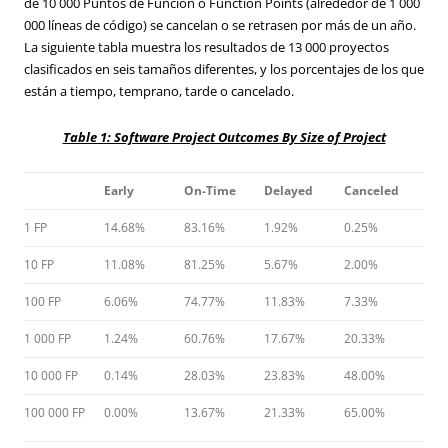
de 10 000 Puntos de Función o Function Points (alrededor de 1 000
000 líneas de código) se cancelan o se retrasen por más de un año.
La siguiente tabla muestra los resultados de 13 000 proyectos
clasificados en seis tamaños diferentes, y los porcentajes de los que
están a tiempo, temprano, tarde o cancelado.
Table 1: Software Project Outcomes By Size of Project
Early
On-Time
Delayed
Canceled
1 FP
14.68%
83.16%
1.92%
0.25%
10 FP
11.08%
81.25%
5.67%
2.00%
100 FP
6.06%
74.77%
11.83%
7.33%
1 000 FP
1.24%
60.76%
17.67%
20.33%
10 000 FP
0.14%
28.03%
23.83%
48.00%
100 000 FP
0.00%
13.67%
21.33%
65.00%