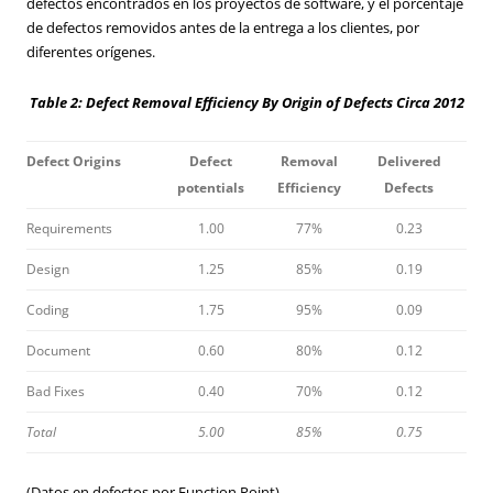
defectos encontrados en los proyectos de software, y el porcentaje
de defectos removidos antes de la entrega a los clientes, por
diferentes orígenes.
Table 2: Defect Removal Efficiency By Origin of Defects Circa 2012
Defect Origins
Defect
Removal
Delivered
potentials
Efficiency
Defects
Requirements
1.00
77%
0.23
Design
1.25
85%
0.19
Coding
1.75
95%
0.09
Document
0.60
80%
0.12
Bad Fixes
0.40
70%
0.12
Total
5.00
85%
0.75
(Datos en defectos por Function Point)