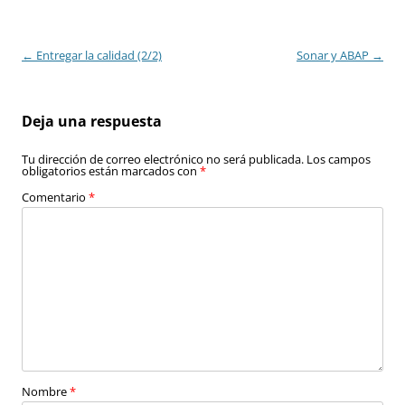
Navegación
←
Entregar la calidad (2/2)
Sonar y ABAP
→
de
entradas
Deja una respuesta
Tu dirección de correo electrónico no será publicada.
Los campos
obligatorios están marcados con
*
Comentario
*
Nombre
*