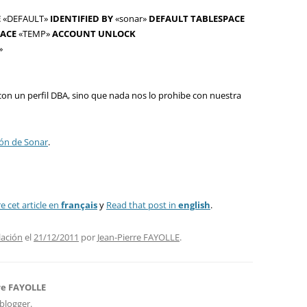
E
«DEFAULT»
IDENTIFIED
BY
«sonar»
DEFAULT
TABLESPACE
PACE
«TEMP»
ACCOUNT
UNLOCK
»
 con un perfil DBA, sino que nada nos lo prohibe con nuestra
ión de Sonar
.
re cet article en
français
y
Read that post in
english
.
lación
el
21/12/2011
por
Jean-Pierre FAYOLLE
.
re FAYOLLE
blogger.