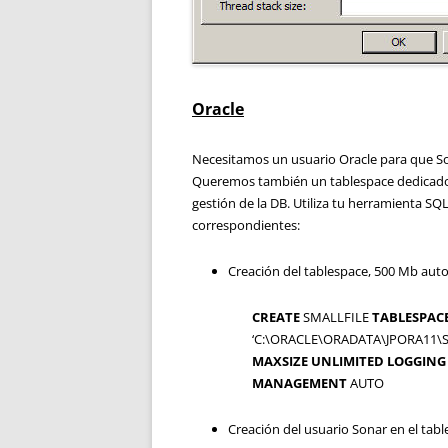
Oracle
Necesitamos un usuario Oracle para que S
Queremos también un tablespace dedicado a
gestión de la DB. Utiliza tu herramienta SQL
correspondientes:
Creación del tablespace, 500 Mb aut
CREATE
SMALLFILE
TABLESPAC
‘C:\ORACLE\ORADATA\JPORA11\
MAXSIZE
UNLIMITED
LOGGING
MANAGEMENT
AUTO
Creación del usuario Sonar en el tabl