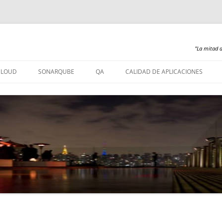
"La mitad d
Saltar
al
CLOUD
SONARQUBE
QA
CALIDAD DE APLICACIONES
contenido
SONARQUBE – INSTALACIÓN
SONARQUBE 360
SONARQUBE – ABAP
SONARQUBE – COBOL
SONARQUBE – PL/SQL