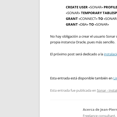
CREATE
USER
«SONAR»
PROFIL
«SONAR»
TEMPORARY
TABLES
GRANT
«CONNECT»
TO
«SONAR
GRANT
«DBA»
TO
«SONAR»
No hay obligación a crear el usuario Sonar
propia instancia Oracle, pues más sencillo.
El próximo post será dedicado a la
instalac
Esta entrada está disponible también en
Li
Esta entrada fue publicada en
Sonar - Insta
Acerca de Jean-Pier
Freelance consultant, 