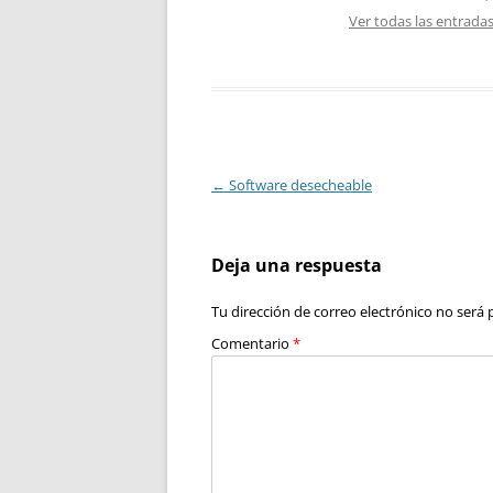
Ver todas las entrada
Navegación
←
Software desecheable
de
entradas
Deja una respuesta
Tu dirección de correo electrónico no será 
Comentario
*