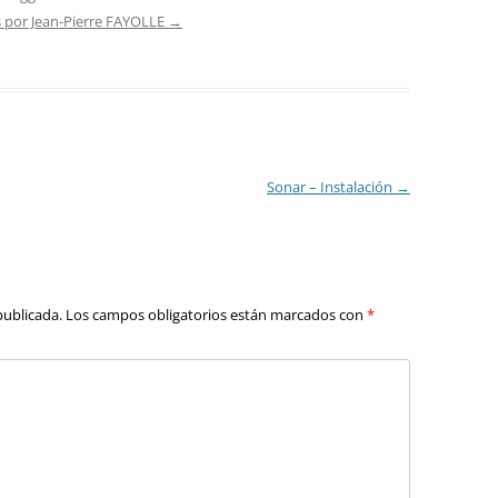
s por Jean-Pierre FAYOLLE
→
Sonar – Instalación
→
publicada.
Los campos obligatorios están marcados con
*