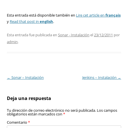
Esta entrada está disponible también en
Lire cet article en
français
y
Read that post in
english
.
Esta entrada fue publicada en
Sonar - Instalación
el
23/12/2011
por
admin
.
Navegación
←
Sonar – Instalación
Jenkins – Instalación
→
de
entradas
Deja una respuesta
Tu dirección de correo electrónico no será publicada.
Los campos
obligatorios están marcados con
*
Comentario
*