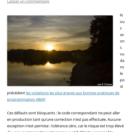
Laisser un commentaire
N
ou
s
av
on
s
vu
da
ns
le
po
st
précédent
les violations les plus graves aux bonnes pratiques de
programmation ABAP
.
Ces défauts sont bloquants : le code correspondant ne peut aller
en production tant qu’une correction n’est pas effectuée. Aucune
exception n’est permise : tolérance zéro, car le risque est trop élevé