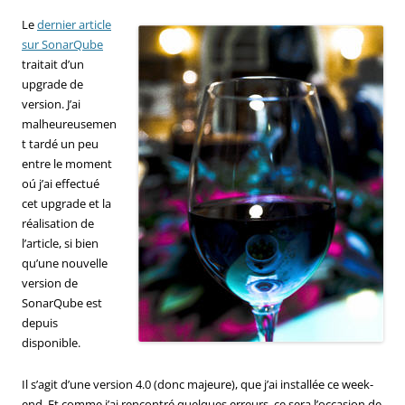
Le
dernier article
sur SonarQube
traitait d’un
upgrade de
version. J’ai
malheureusemen
t tardé un peu
entre le moment
oú j’ai effectué
cet upgrade et la
réalisation de
l’article, si bien
qu’une nouvelle
version de
SonarQube est
depuis
disponible.
Il s’agit d’une version 4.0 (donc majeure), que j’ai installée ce week-
end. Et comme j’ai rencontré quelques erreurs, ce sera l’occasion de