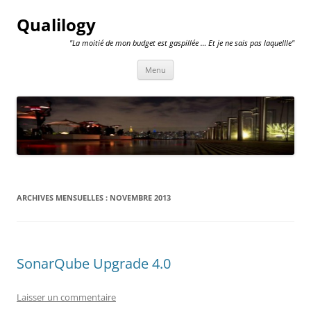
Qualilogy
"La moitié de mon budget est gaspillée … Et je ne sais pas laquellle"
Aller
Menu
au
contenu
ARCHIVES MENSUELLES :
NOVEMBRE 2013
SonarQube Upgrade 4.0
Laisser un commentaire