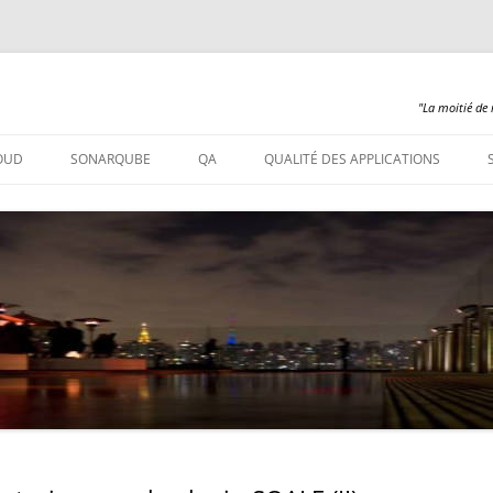
"La moitié de 
Aller
au
OUD
SONARQUBE
QA
QUALITÉ DES APPLICATIONS
contenu
SONARQUBE – INSTALLATION
SONARQUBE 360
SONARQUBE – ABAP
SONARQUBE – COBOL
SONARQUBE – PL/SQL