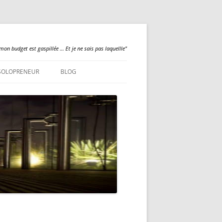
mon budget est gaspillée … Et je ne sais pas laquellle"
SOLOPRENEUR
BLOG
QUALILOGY
NEWS