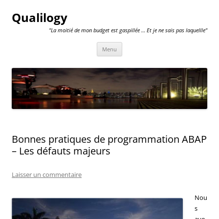
Qualilogy
"La moitié de mon budget est gaspillée … Et je ne sais pas laquellle"
Aller
Menu
au
contenu
Bonnes pratiques de programmation ABAP
– Les défauts majeurs
Laisser un commentaire
Nou
s
avo