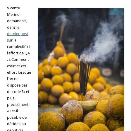
Vicente
Merino
demandait,
dans
le
dernier post
sur la
complexité et
l’effort de QA
: « Comment
estimer cet
effort lorsque
l’on ne
dispose pas
de code ?» et
plus
précisément
« Est-il
possible de
décider, au
début du