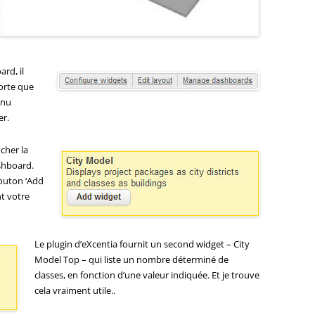
ard, il
sorte que
enu
er.
icher la
shboard.
bouton ‘Add
nt votre
Le plugin d’eXcentia fournit un second widget – City
Model Top – qui liste un nombre déterminé de
classes, en fonction d’une valeur indiquée. Et je trouve
cela vraiment utile..