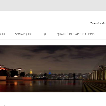
"La moitié de 
Aller
au
OUD
SONARQUBE
QA
QUALITÉ DES APPLICATIONS
contenu
SONARQUBE – INSTALLATION
SONARQUBE 360
SONARQUBE – ABAP
SONARQUBE – COBOL
SONARQUBE – PL/SQL