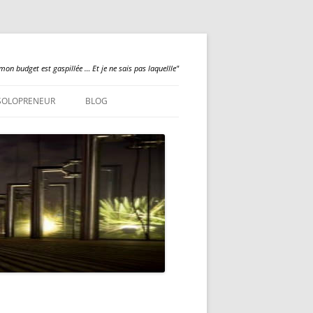
mon budget est gaspillée … Et je ne sais pas laquellle"
SOLOPRENEUR
BLOG
QUALILOGY
NEWS