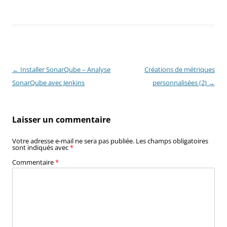
Navigation
←
Installer SonarQube – Analyse
Créations de métriques
des
SonarQube avec Jenkins
personnalisées (2)
→
articles
Laisser un commentaire
Votre adresse e-mail ne sera pas publiée.
Les champs obligatoires
sont indiqués avec
*
Commentaire
*