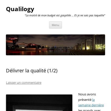
Qualilogy
"La moitié de mon budget est gaspillée … Et je ne sais pas laquellle"
Aller
Menu
au
contenu
Délivrer la qualité (1/2)
Laisser un commentaire
Nous avons
présenté
la
semaine dernière
les grands axes