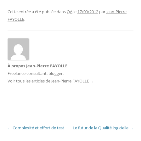
Cette entrée a été publiée dans
QA
le
17/09/2012
par
Jean-Pierre
FAYOLLE
.
À propos Jean-Pierre FAYOLLE
Freelance consultant, blogger.
Voir tous les articles de Jean-Pierre FAYOLLE
→
Navigation
←
Complexité et effort de test
Le futur de la Qualité logicielle
→
des