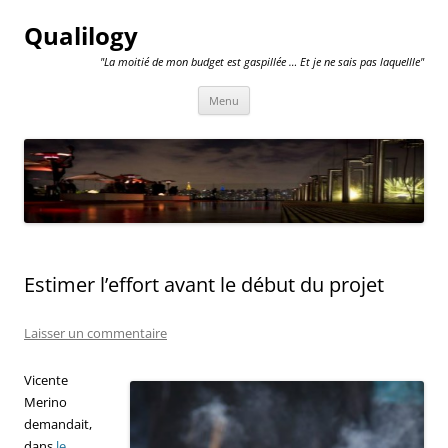
Qualilogy
"La moitié de mon budget est gaspillée … Et je ne sais pas laquellle"
Aller
Menu
au
contenu
Estimer l’effort avant le début du projet
Laisser un commentaire
Vicente
Merino
demandait,
dans
le