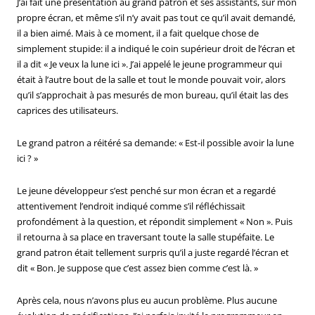
J’ai fait une présentation au grand patron et ses assistants, sur mon
propre écran, et même s’il n’y avait pas tout ce qu’il avait demandé,
il a bien aimé. Mais à ce moment, il a fait quelque chose de
simplement stupide: il a indiqué le coin supérieur droit de l’écran et
il a dit « Je veux la lune ici ». J’ai appelé le jeune programmeur qui
était à l’autre bout de la salle et tout le monde pouvait voir, alors
qu’il s’approchait à pas mesurés de mon bureau, qu’il était las des
caprices des utilisateurs.
Le grand patron a réitéré sa demande: « Est-il possible avoir la lune
ici ? »
Le jeune développeur s’est penché sur mon écran et a regardé
attentivement l’endroit indiqué comme s’il réfléchissait
profondément à la question, et répondit simplement « Non ». Puis
il retourna à sa place en traversant toute la salle stupéfaite. Le
grand patron était tellement surpris qu’il a juste regardé l’écran et
dit « Bon. Je suppose que c’est assez bien comme c’est là. »
Après cela, nous n’avons plus eu aucun problème. Plus aucune