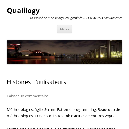
Qualilogy
"La moitié de mon budget est gaspillée … Et je ne sais pas laquellle"
Aller
Menu
au
contenu
Histoires d’utilisateurs
Laisser un commentaire
Méthodologies. Agile. Scrum. Extreme programming. Beaucoup de
méthodologies. « User stories » semble actuellement très vogue.
Quand j’étais développeur, je ne croyais pas aux méthodologies.