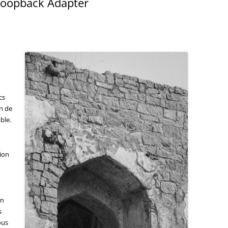
 Loopback Adapter
cs
in de
able.
ion
in
s
ous