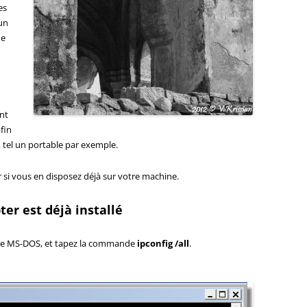
es
 un
ne
nt
fin
, tel un portable par exemple.
r si vous en disposez déjà sur votre machine.
ter est déjà installé
de MS-DOS, et tapez la commande
ipconfig /all
.