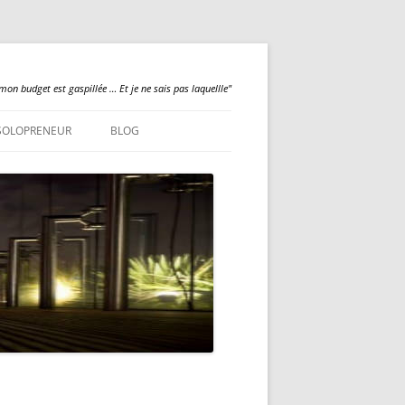
mon budget est gaspillée … Et je ne sais pas laquellle"
SOLOPRENEUR
BLOG
QUALILOGY
NEWS