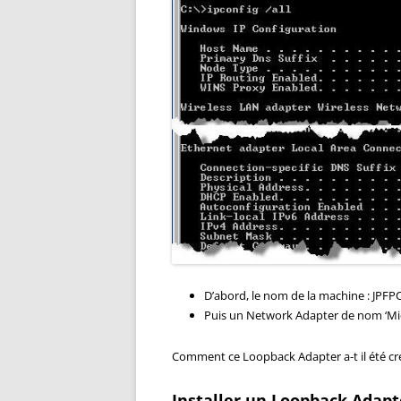
D’abord, le nom de la machine : JPFPC
Puis un Network Adapter de nom ‘Mic
Comment ce Loopback Adapter a-t il été cré
Installer un Loopback Adapt