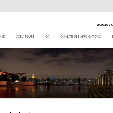
"La moitié de 
Aller
au
OUD
SONARQUBE
QA
QUALITÉ DES APPLICATIONS
contenu
SONARQUBE – INSTALLATION
SONARQUBE 360
SONARQUBE – ABAP
SONARQUBE – COBOL
SONARQUBE – PL/SQL