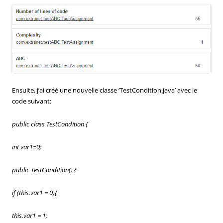
Ensuite, j’ai créé une nouvelle classe ‘TestCondition.java’ avec le
code suivant:
public class TestCondition {
int var1=0;
public TestCondition() {
if (this.var1 = 0){
this.var1 = 1;