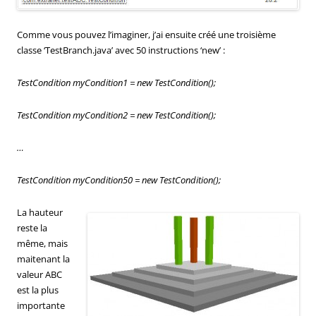
Comme vous pouvez l’imaginer, j’ai ensuite créé une troisième
classe ‘TestBranch.java’ avec 50 instructions ‘new’ :
TestCondition myCondition1 = new TestCondition();
TestCondition myCondition2 = new TestCondition();
…
TestCondition myCondition50 = new TestCondition();
La hauteur
reste la
même, mais
maitenant la
valeur ABC
est la plus
importante