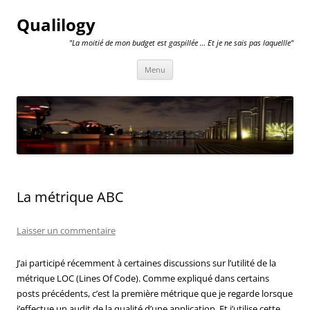
Qualilogy
"La moitié de mon budget est gaspillée … Et je ne sais pas laquellle"
Aller
Menu
au
contenu
La métrique ABC
Laisser un commentaire
J’ai participé récemment à certaines discussions sur l’utilité de la
métrique LOC (Lines Of Code). Comme expliqué dans certains
posts précédents, c’est la première métrique que je regarde lorsque
j’effectue un audit de la qualité d’une application. Et j’utilise cette