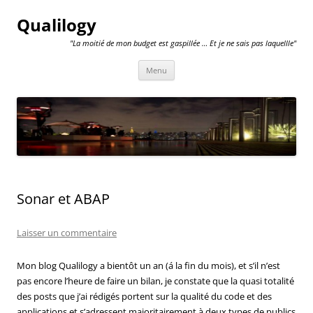
Qualilogy
"La moitié de mon budget est gaspillée … Et je ne sais pas laquellle"
Aller
Menu
au
contenu
Sonar et ABAP
Laisser un commentaire
Mon blog Qualilogy a bientôt un an (á la fin du mois), et s’il n’est
pas encore l’heure de faire un bilan, je constate que la quasi totalité
des posts que j’ai rédigés portent sur la qualité du code et des
applications et s’adressent majoritairement à deux types de publics