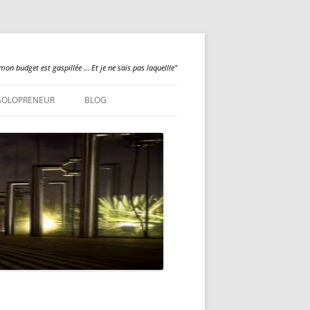
mon budget est gaspillée … Et je ne sais pas laquellle"
SOLOPRENEUR
BLOG
QUALILOGY
NEWS