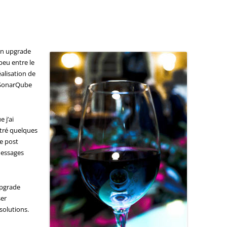
’un upgrade
peu entre le
éalisation de
e SonarQube
 j’ai
ntré quelques
le post
messages
’upgrade
ser
solutions.