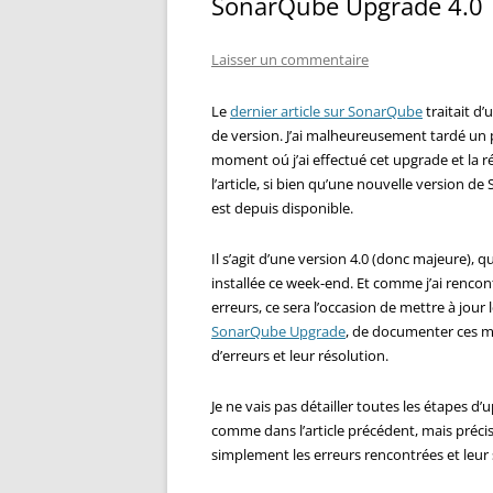
SonarQube Upgrade 4.0
Laisser un commentaire
Le
dernier article sur SonarQube
traitait d
de version. J’ai malheureusement tardé un 
moment oú j’ai effectué cet upgrade et la r
l’article, si bien qu’une nouvelle version d
est depuis disponible.
Il s’agit d’une version 4.0 (donc majeure), que
installée ce week-end. Et comme j’ai renco
erreurs, ce sera l’occasion de mettre à jour 
SonarQube Upgrade
, de documenter ces 
d’erreurs et leur résolution.
Je ne vais pas détailler toutes les étapes d
comme dans l’article précédent, mais préci
simplement les erreurs rencontrées et leur 