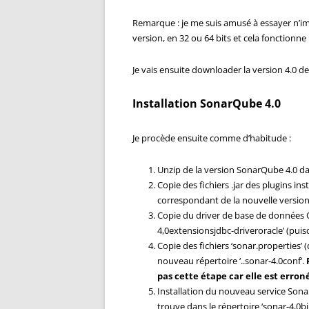
Remarque : je me suis amusé à essayer n’imp
version, en 32 ou 64 bits et cela fonctionne 
Je vais ensuite downloader la version 4.0 
Installation SonarQube 4.0
Je procède ensuite comme d’habitude :
Unzip de la version SonarQube 4.0 da
Copie des fichiers .jar des plugins ins
correspondant de la nouvelle version, 
Copie du driver de base de données Or
4,0extensionsjdbc-driveroracle’ (puis
Copie des fichiers ‘sonar.properties’
nouveau répertoire ‘..sonar-4.0conf’.
pas cette étape car elle est erroné
Installation du nouveau service Sonar 
trouve dans le répertoire ‘sonar-4,0b