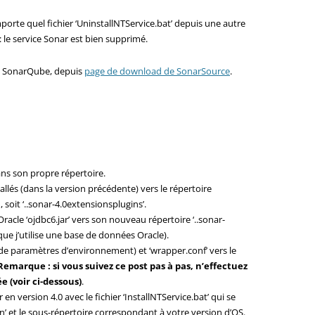
orte quel fichier ‘UninstallNTService.bat’ depuis une autre
: le service Sonar est bien supprimé.
de SonarQube, depuis
page de download de SonarSource
.
ns son propre répertoire.
tallés (dans la version précédente) vers le répertoire
soit ‘..sonar-4.0extensionsplugins’.
acle ‘ojdbc6.jar’ vers son nouveau répertoire ‘..sonar-
que j’utilise une base de données Oracle).
 (de paramètres d’environnement) et ‘wrapper.conf’ vers le
Remarque : si vous suivez ce post pas à pas, n’effectuez
e (voir ci-dessous)
.
en version 4.0 avec le fichier ‘InstallNTService.bat’ qui se
in’ et le sous-répertoire correspondant à votre version d’OS.