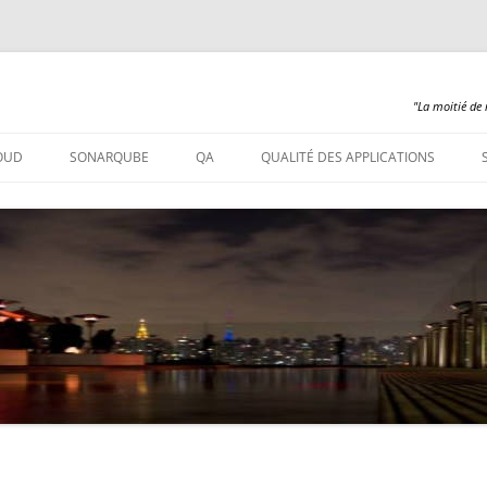
"La moitié de 
Aller
au
OUD
SONARQUBE
QA
QUALITÉ DES APPLICATIONS
contenu
SONARQUBE – INSTALLATION
SONARQUBE 360
SONARQUBE – ABAP
SONARQUBE – COBOL
SONARQUBE – PL/SQL