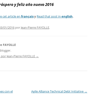
róspero y feliz año nuevo 2016
re cet article en
français
y
Read that post in
english
.
03/01/2016
por
Jean-Pierre FAYOLLE
.
re FAYOLLE
blogger.
s por Jean-Pierre FAYOLLE
→
nes con el
Agile Alliance Technical Debt Initiative
→