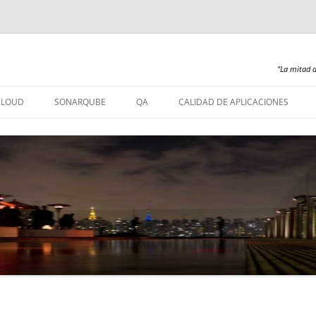
"La mitad d
Saltar
al
CLOUD
SONARQUBE
QA
CALIDAD DE APLICACIONES
contenido
SONARQUBE – INSTALACIÓN
SONARQUBE 360
SONARQUBE – ABAP
SONARQUBE – COBOL
SONARQUBE – PL/SQL