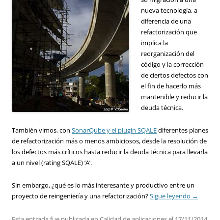
nueva tecnología, a
diferencia de una
refactorización que
implica la
reorganización del
código y la corrección
de ciertos defectos con
el fin de hacerlo más
mantenible y reducir la
deuda técnica.
También vimos, con
SonarQube y el plugin SQALE
diferentes planes
de refactorización más o menos ambiciosos, desde la resolución de
los defectos más críticos hasta reducir la deuda técnica para llevarla
a un nivel (rating SQALE) ‘A’.
Sin embargo, ¿qué es lo más interesante y productivo entre un
proyecto de reingeniería y una refactorización?
Sigue leyendo
→
Esta entrada fue publicada en
Calidad de aplicaciones
el
17/11/2014