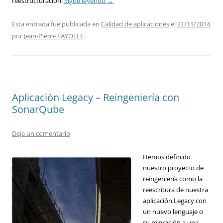
reestructuración.
Sigue leyendo
→
Esta entrada fue publicada en
Calidad de aplicaciones
el
21/11/2014
por
Jean-Pierre FAYOLLE
.
Aplicación Legacy – Reingeniería con
SonarQube
Deja un comentario
Hemos definido
nuestro proyecto de
reingeniería como la
reescritura de nuestra
aplicación Legacy con
un nuevo lenguaje o
su migración a una