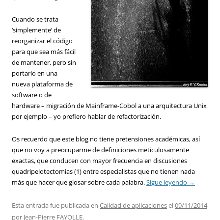
Cuando se trata
‘simplemente’ de
reorganizar el código
para que sea más fácil
de mantener, pero sin
portarlo en una
nueva plataforma de
software o de
hardware – migración de Mainframe-Cobol a una arquitectura Unix
por ejemplo – yo prefiero hablar de refactorización.
Os recuerdo que este blog no tiene pretensiones académicas, así
que no voy a preocuparme de definiciones meticulosamente
exactas, que conducen con mayor frecuencia en discusiones
quadripelotectomias (1) entre especialistas que no tienen nada
más que hacer que glosar sobre cada palabra.
Sigue leyendo
→
Esta entrada fue publicada en
Calidad de aplicaciones
el
09/11/2014
por
Jean-Pierre FAYOLLE
.