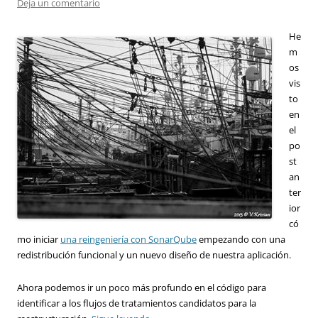
Deja un comentario
He
m
os
vis
to
en
el
po
st
an
ter
ior
có
mo iniciar
una reingeniería con SonarQube
empezando con una
redistribución funcional y un nuevo diseño de nuestra aplicación.
Ahora podemos ir un poco más profundo en el código para
identificar a los flujos de tratamientos candidatos para la