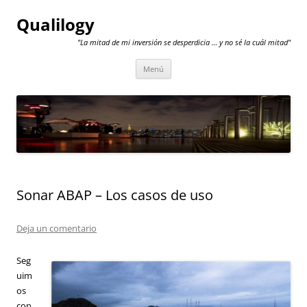
Qualilogy
"La mitad de mi inversión se desperdicia … y no sé la cuál mitad"
Saltar
Menú
al
contenido
Sonar ABAP – Los casos de uso
Deja un comentario
Seg
uim
os
con