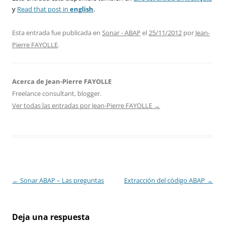
y
Read that post in
english
.
Esta entrada fue publicada en
Sonar - ABAP
el
25/11/2012
por
Jean-
Pierre FAYOLLE
.
Acerca de Jean-Pierre FAYOLLE
Freelance consultant, blogger.
Ver todas las entradas por Jean-Pierre FAYOLLE
→
Navegación
←
Sonar ABAP – Las preguntas
Extracción del código ABAP
→
de
entradas
Deja una respuesta