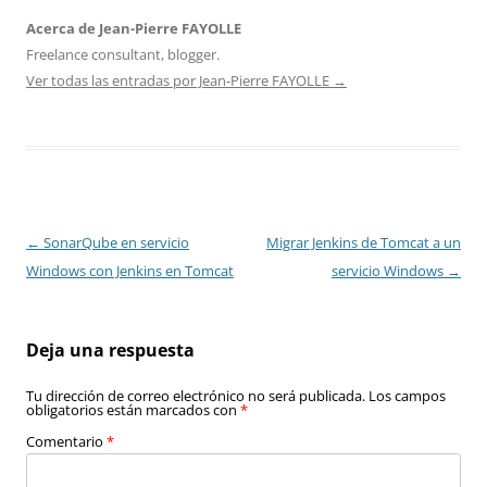
Acerca de Jean-Pierre FAYOLLE
Freelance consultant, blogger.
Ver todas las entradas por Jean-Pierre FAYOLLE
→
Navegación
←
SonarQube en servicio
Migrar Jenkins de Tomcat a un
de
Windows con Jenkins en Tomcat
servicio Windows
→
entradas
Deja una respuesta
Tu dirección de correo electrónico no será publicada.
Los campos
obligatorios están marcados con
*
Comentario
*