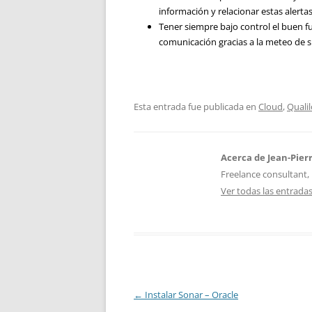
información y relacionar estas alerta
Tener siempre bajo control el buen f
comunicación gracias a la meteo de s
Esta entrada fue publicada en
Cloud
,
Quali
Acerca de Jean-Pier
Freelance consultant, 
Ver todas las entrada
Navegación
←
Instalar Sonar – Oracle