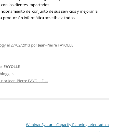
s con los clientes impactados
uncionamiento del conjunto de sus servicios y mejorar la
u producción informática accesible a todos.
logy
el
27/02/2013
por
Jean-Pierre FAYOLLE
.
re FAYOLLE
blogger.
s por Jean-Pierre FAYOLLE
→
Webinar Systar – Capacity Planning orientado a