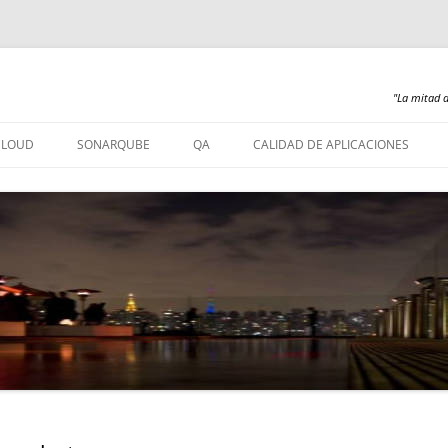
"La mitad d
Saltar
al
CLOUD
SONARQUBE
QA
CALIDAD DE APLICACIONES
contenido
SONARQUBE – INSTALACIÓN
SONARQUBE 360
SONARQUBE – ABAP
SONARQUBE – COBOL
SONARQUBE – PL/SQL