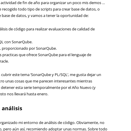
de actividad de fin de año para organizar un poco mis demos …
ecogido todo tipo de scripts para crear base de datos, o
base de datos, y vamos a tener la oportunidad de:
lisis de código para realizar evaluaciones de calidad de
QL con
SonarQube
.
L
proporcionado por
SonarQube
.
 practicas
que ofrece
SonarQube
para el lenguaje de
acle.
a
cubrir este
tema ‘
SonarQube
y PL/
SQL’
,
me gusta
dejar un
tro unas cosas que me parecen interesantes mientras
 detener esta
serie
temporalmente
por el
Año Nuevo (
y
esto
nos llevará
hasta enero.
 análisis
rganizado mi entorno de análisis de código. Obviamente, no
o, pero aún así, recomiendo adoptar unas normas. Sobre todo