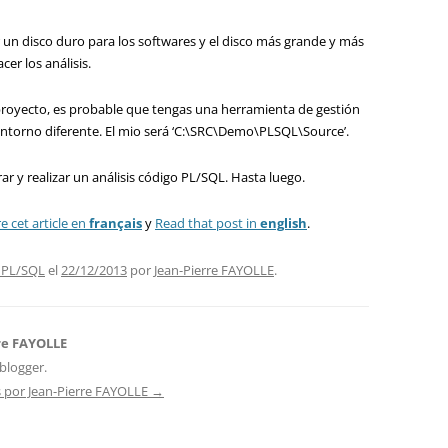
ar un disco duro para los softwares y el disco más grande y más
er los análisis.
 proyecto, es probable que tengas una herramienta de gestión
 entorno diferente. El mio será ‘C:\SRC\Demo\PLSQL\Source’.
 y realizar un análisis código PL/SQL. Hasta luego.
re cet article en
français
y
Read that post in
english
.
 PL/SQL
el
22/12/2013
por
Jean-Pierre FAYOLLE
.
re FAYOLLE
blogger.
s por Jean-Pierre FAYOLLE
→