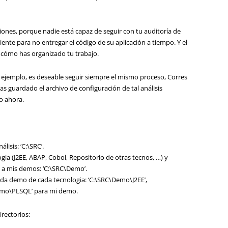
iones, porque nadie está capaz de seguir con tu auditoría de
iente para no entregar el código de su aplicación a tiempo. Y el
 cómo has organizado tu trabajo.
r ejemplo, es deseable seguir siempre el mismo proceso, Corres
s guardado el archivo de configuración de tal análisis
o ahora.
lisis: ‘C:\SRC’.
gia (J2EE, ABAP, Cobol, Repositorio de otras tecnos, …) y
 a mis demos: ‘C:\SRC\Demo’.
cada demo de cada tecnologia: ‘C:\SRC\Demo\J2EE’,
Demo\PLSQL’ para mi demo.
irectorios: