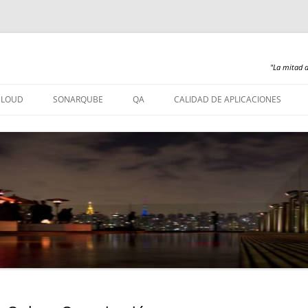
"La mitad d
Saltar
al
CLOUD
SONARQUBE
QA
CALIDAD DE APLICACIONES
contenido
SONARQUBE – INSTALACIÓN
SONARQUBE 360
SONARQUBE – ABAP
SONARQUBE – COBOL
SONARQUBE – PL/SQL