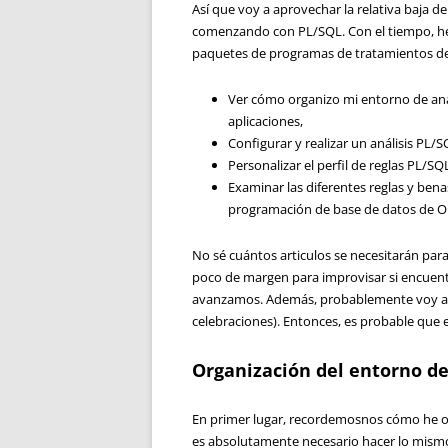
Así que voy a aprovechar la relativa baja 
comenzando con PL/SQL. Con el tiempo, he r
paquetes de programas de tratamientos de 
Ver cómo
organizo
mi entorno
de aná
aplicaciones,
Configurar
y
realizar un
análisis
PL/S
P
ersonalizar
el perfil de
reglas
PL
/SQ
Examinar
las
diferentes reglas y
benas
programación de base de datos de Or
No sé
cuántos articulos
se necesitarán par
poco de
margen
para
improvisar si encuen
avanzamos.
Además
, probablemente
voy
a
celebraciones
)
.
Entonces, es
probable que 
Organización del entorno de
En primer lugar, recordemosnos cómo he o
es absolutamente necesario hacer lo mism