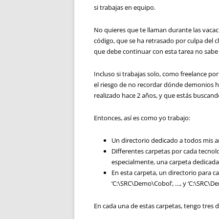
si trabajas en equipo.
No quieres que te llaman durante las vacac
código, que se ha retrasado por culpa del cl
que debe continuar con esta tarea no sabe
Incluso si trabajas solo, como freelance po
el riesgo de no recordar dónde demonios ha
realizado hace 2 años, y que estás buscand
Entonces, así es como yo trabajo:
Un directorio dedicado a todos mis aná
Differentes carpetas por cada tecnolo
especialmente, una carpeta dedicada
En esta carpeta, un directorio para 
‘C:\SRC\Demo\Cobol’, …, y ‘C:\SRC\
En cada una de estas carpetas, tengo tres d