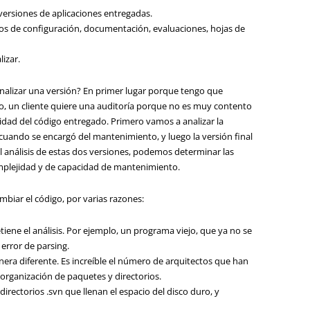
 versiones de aplicaciones entregadas.
ivos de configuración, documentación, evaluaciones, hojas de
lizar.
nalizar una
versión?
En primer lugar
porque tengo que
o
,
un cliente quiere
una auditoría
porque no es
muy contento
idad del
código
entregado.
Primero
vamos a analizar la
 cuando se encargó del
mantenimiento
, y luego la versión final
 análisis de
estas dos versiones
, podemos determinar
las
mplejidad
y de capacidad de mantenimiento
.
mbiar el
código,
por varias razones:
iene el análisis. Por ejemplo, un programa viejo, que ya no se
error de parsing.
era diferente. Es increíble el número de arquitectos que han
 organización de paquetes y directorios.
irectorios .svn que llenan el espacio del disco duro, y