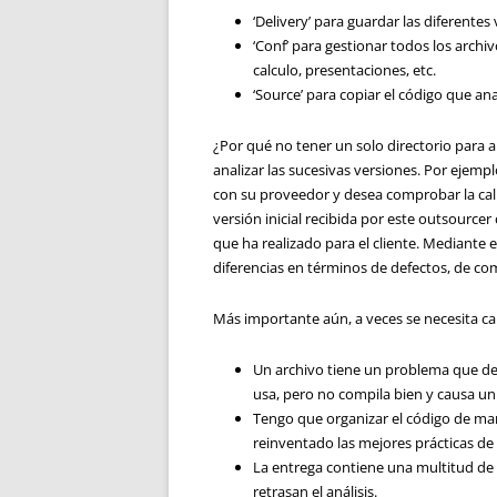
‘Delivery’ para guardar las diferentes
‘Conf’ para gestionar todos los arch
calculo, presentaciones, etc.
‘Source’ para copiar el código que ana
¿Por qué no
tener un
solo directorio
para a
analizar
las sucesivas versiones
.
Por ejempl
con su
proveedor
y desea
comprobar la cal
versión inicial
recibida por este outsourcer
que
ha realizado para
el cliente
.
Mediante el
diferencias
en términos de
defectos
, de co
Más importante aún
, a veces se necesita
ca
Un archivo tiene un problema que det
usa, pero no compila bien y causa un 
Tengo que organizar el código de man
reinventado las mejores prácticas de
La entrega contiene una multitud de d
retrasan el análisis.