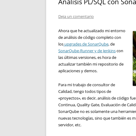
Análisis PL/SQL con Son
Deja un comentario
Ahora que he actualizado mi entorno
de análisis de código completo con
los
upgrades de SonarQube
, de
SonarQube-Runner y de Jenkins
con
las
últimas versiones
, es hora
de
actualizar
también
mi repositorio de
aplicaciones y
demos.
Para mi trabajo de consultor de
Calidad, tengo todos tipos de
«proyectos», es decir, análisis de código fu
Continua, Quality Gate, Evaluación de Cali
SonarQube no es solamente una herramienta
nuevas tecnologías, sino que también es mu
servidor, etc.