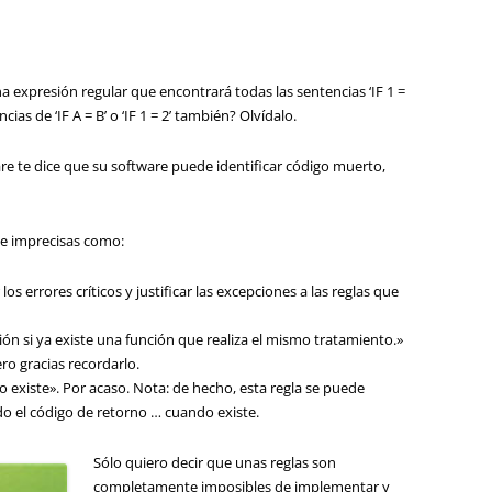
na expresión regular que encontrará todas las sentencias ‘IF 1 =
cias de ‘IF A = B’ o ‘IF 1 = 2’ también? Olvídalo.
e te dice que su software puede identificar código muerto,
 e imprecisas como:
los errores críticos y justificar las excepciones a las reglas que
ión si ya existe una función que realiza el mismo tratamiento.»
ero gracias recordarlo.
existe». Por acaso. Nota: de hecho, esta regla se puede
 el código de retorno … cuando existe.
Sólo quiero decir que unas reglas son
completamente imposibles de implementar y