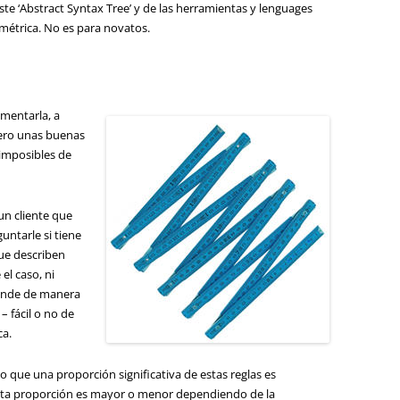
e ‘Abstract Syntax Tree’ y de las herramientas y lenguages
métrica. No es para novatos.
ementarla, a
 Pero unas buenas
imposibles de
un cliente que
untarle si tiene
ue describen
el caso, ni
ponde de manera
– fácil o no de
ca.
que una proporción significativa de estas reglas es
sta proporción es mayor o menor dependiendo de la