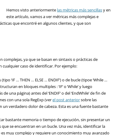
Hemos visto anteriormente
las métricas más sencillas
y en
este artículo, vamos a ver métricas más complejas e
ácticas que encontré en algunos clientes, y que son
on complejas, ya que se basan en sintaxis o prácticas de
 cualquier caso de identificar. Por ejemplo:
 (tipo ‘IF … THEN … ELSE … ENDIF’) o de bucle (tipoe ‘While …
ucturan en bloques multiples : ‘IF’ o ‘While’ y luego
s de una página) antes del ‘ENDIF’ o del ‘EndWhile’ de fin de
iones con una sola RegExp (ver
el post anterior
sobre las
en un verdadero dolor de cabeza. Esta es una fuente bastante
tar bastante memoria o tiempo de ejecución, sin presentar un
 que se encuentran en un bucle. Una vez más, identificar la
le es muy complejo y requiere un conocimiento muy avanzado