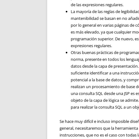
de las expresiones regulares.
La mayoría de las reglas de legibilid
mantenibilidad se basan en no añadir 
por lo general en varias páginas de c
es más elevado, ya que cualquier mod
programación superior. De nuevo, est
expresiones regulares.
Otras buenas prácticas de programaci
norma, presente en todos los lenguaje
datos desde la capa de presentación
suficiente identificar a una instrucci
potencial a la base de datos, y compr
realizan un procesamiento de base de
una consulta SQL desde una JSP es e
objeto de la capa de lógica se admite
para realizar la consulta SQL a un obj
Se hace muy difícil e incluso imposible dis
general, necesitaremos que la herramienta d
instrucciones, que no es el caso con todas