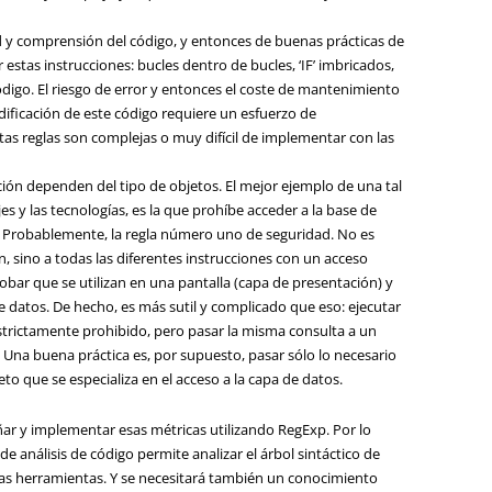
ad y comprensión del código, y entonces de buenas prácticas de
estas instrucciones: bucles dentro de bucles, ‘IF’ imbricados,
ódigo. El riesgo de error y entonces el coste de mantenimiento
ificación de este código requiere un esfuerzo de
as reglas son complejas o muy difícil de implementar con las
ón dependen del tipo de objetos. El mejor ejemplo de una tal
s y las tecnologías, es la que prohíbe acceder a la base de
. Probablemente, la regla número uno de seguridad. No es
ón, sino a todas las diferentes instrucciones con un acceso
obar que se utilizan en una pantalla (capa de presentación) y
 datos. De hecho, es más sutil y complicado que eso: ejecutar
strictamente prohibido, pero pasar la misma consulta a un
. Una buena práctica es, por supuesto, pasar sólo lo necesario
eto que se especializa en el acceso a la capa de datos.
eñar y implementar esas métricas utilizando RegExp. Por lo
e análisis de código permite analizar el árbol sintáctico de
 las herramientas. Y se necesitará también un conocimiento