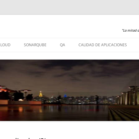
"La mitad d
Saltar
al
CLOUD
SONARQUBE
QA
CALIDAD DE APLICACIONES
contenido
SONARQUBE – INSTALACIÓN
SONARQUBE 360
SONARQUBE – ABAP
SONARQUBE – COBOL
SONARQUBE – PL/SQL