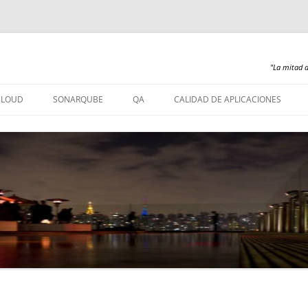
"La mitad d
Saltar
al
CLOUD
SONARQUBE
QA
CALIDAD DE APLICACIONES
contenido
SONARQUBE – INSTALACIÓN
SONARQUBE 360
SONARQUBE – ABAP
SONARQUBE – COBOL
SONARQUBE – PL/SQL