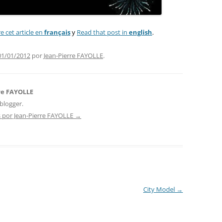
re cet article en
français
y
Read that post in
english
.
01/01/2012
por
Jean-Pierre FAYOLLE
.
re FAYOLLE
blogger.
s por Jean-Pierre FAYOLLE
→
City Model
→