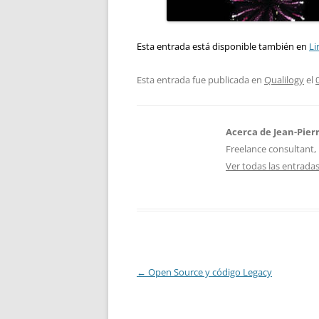
Esta entrada está disponible también en
Li
Esta entrada fue publicada en
Qualilogy
el
Acerca de Jean-Pier
Freelance consultant, 
Ver todas las entrada
Navegación
←
Open Source y código Legacy
de
entradas