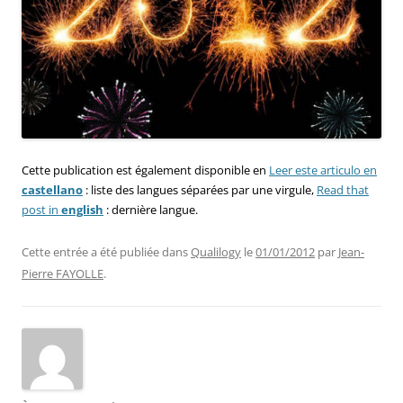
Cette publication est également disponible en
Leer este articulo en
castellano
: liste des langues séparées par une virgule,
Read that
post in
english
: dernière langue.
Cette entrée a été publiée dans
Qualilogy
le
01/01/2012
par
Jean-
Pierre FAYOLLE
.