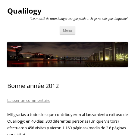
Qualilogy
"La moitié de mon budget est gaspillée … Et je ne sais pas laquellle"
Aller
Menu
au
contenu
Bonne année 2012
Laisser un commentaire
Mil gracias a todos los que contribuyeron al lanzamiento exitoso de
Qualilogy: en 40 días, 300 diferentes personas (Unique Visitors)
efectuaron 456 visitas y vieron 1 160 páginas (media de 2.6 páginas
por visita).