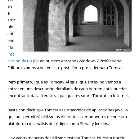
en
el
artic
ulo
ant
erio
r
la
inst
alación de un JDK
en nuestro entorno (Windows 7 Professional
Edition), vamos a ver en este post cómo proceder para Tomcat.
Pero primero, ¿qué es Tomcat? Al igual que antes, no vamos a
entrar en una descripción detallada de cada herramienta, puedes
encontrar toda la literatura que quieres sobre Tomcat en Internet.
Basta con decir que Tomcat es un servidor de aplicaciones Java, lo
que nos permitirá utilizar los diferentes componentes de nuestra
plataforma de análisis de código, como Sonar y Jenkins.
Hay varias maneras de utilizar e instalar Tomcat. Nuestra opción