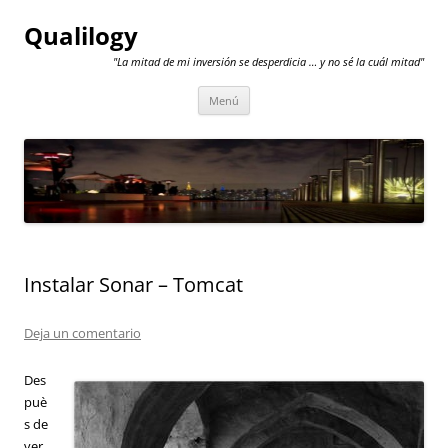
Qualilogy
"La mitad de mi inversión se desperdicia … y no sé la cuál mitad"
Saltar
Menú
al
contenido
Instalar Sonar – Tomcat
Deja un comentario
Des
puè
s de
ver