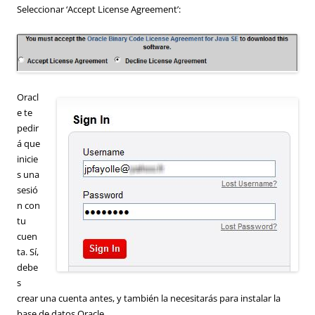
Seleccionar ‘Accept License Agreement’:
Oracl
e te
pedir
á que
inicie
s una
sesió
n con
tu
cuen
ta. Sí,
debe
s
crear una cuenta antes, y también la necesitarás para instalar la
base de datos Oracle.