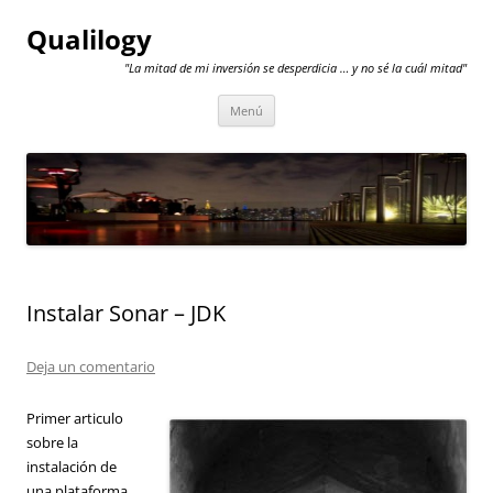
Qualilogy
"La mitad de mi inversión se desperdicia … y no sé la cuál mitad"
Saltar
Menú
al
contenido
Instalar Sonar – JDK
Deja un comentario
Primer articulo
sobre la
instalación de
una plataforma