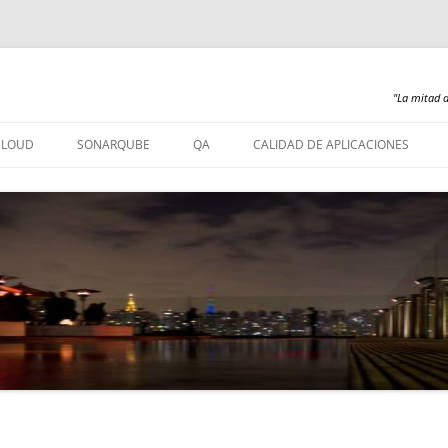
"La mitad d
Saltar
al
CLOUD
SONARQUBE
QA
CALIDAD DE APLICACIONES
contenido
SONARQUBE – INSTALACIÓN
SONARQUBE 360
SONARQUBE – ABAP
SONARQUBE – COBOL
SONARQUBE – PL/SQL