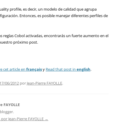
lity profile, es decir, un modelo de calidad que agrupa
onfiguración. Entonces, es posible manejar diferentes perfiles de
as reglas Cobol activadas, encontrarás un fuerte aumento en el
nuestro próximo post.
re cet article en
français
y
Read that post in
english
.
17/06/2012
por
Jean-Pierre FAYOLLE
.
re FAYOLLE
blogger.
s por Jean-Pierre FAYOLLE
→