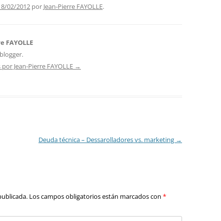
18/02/2012
por
Jean-Pierre FAYOLLE
.
re FAYOLLE
blogger.
s por Jean-Pierre FAYOLLE
→
Deuda técnica – Dessarolladores vs. marketing
→
publicada.
Los campos obligatorios están marcados con
*