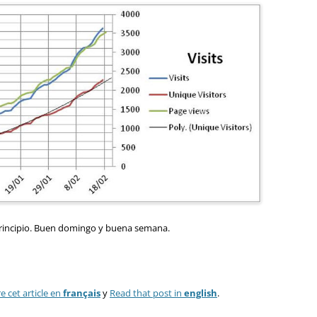
 principio. Buen domingo y buena semana.
re cet article en
français
y
Read that post in
english
.