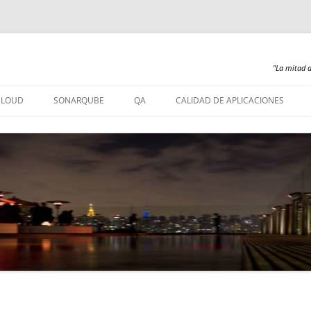
"La mitad d
Saltar
al
CLOUD
SONARQUBE
QA
CALIDAD DE APLICACIONES
contenido
SONARQUBE – INSTALACIÓN
SONARQUBE 360
SONARQUBE – ABAP
SONARQUBE – COBOL
SONARQUBE – PL/SQL