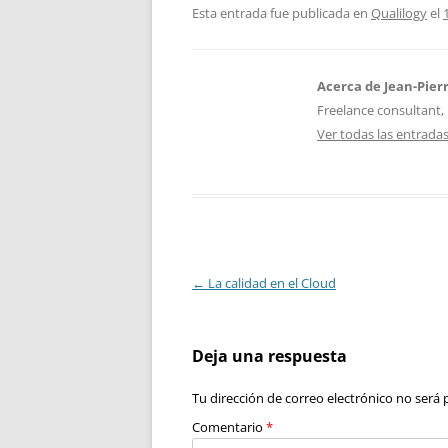
Esta entrada fue publicada en
Qualilogy
el
Acerca de Jean-Pier
Freelance consultant, 
Ver todas las entrada
Navegación
←
La calidad en el Cloud
de
entradas
Deja una respuesta
Tu dirección de correo electrónico no será 
Comentario
*