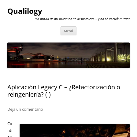
Qualilogy
"La mitad de mi inversión se desperdicia … y no sé la cuál mitad"
Saltar
Menú
al
contenido
Aplicación Legacy C – ¿Refactorización o
reingeniería? (I)
Deja un comentario
Co
nti
nu