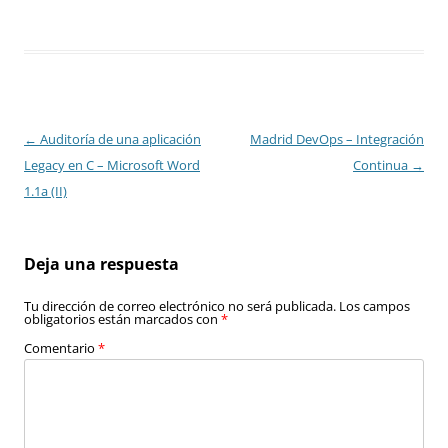
Navegación
←
Auditoría de una aplicación
Madrid DevOps – Integración
de
Legacy en C – Microsoft Word
Continua
→
entradas
1.1a (II)
Deja una respuesta
Tu dirección de correo electrónico no será publicada.
Los campos
obligatorios están marcados con
*
Comentario
*