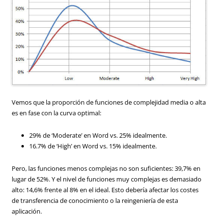
Vemos
que la proporción de
funciones de
complejidad media
o
alta
es
en fase con la curva optimal
:
29
% de ‘Moderate’
en Word
vs.
25
%
idealmente
.
16.7
% de ‘
High’ en Word vs.
15
%
idealmente
.
Pero, las funciones
menos complejas
no son suficientes
:
39,7
% en
lugar de
52
%.
Y el nivel de
funciones muy complejas
es demasiado
alto:
14,6%
frente al 8%
en el
ideal.
Esto
debería afectar
los
costes
de transferencia de
conocimiento o la
reingeniería
de esta
aplicación.