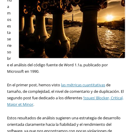
a
m
os
es
ta
se
rie
so
br
e el análisis del código fuente de Word 1.1a, publicado por
Microsoft en 1990.
En el primer post, hemos visto
las métricas cuantitativas
de
tamaño, de complejidad, el nivel de comentario y de duplicación. El
segundo post fue dedicado a los diferentes
‘Issues’ Blocker, Critical,
Major et Minor
.
Estos resultados de análisis sugieren una estrategia de desarrollo
orientada claramente hacia la fiabilidad y el rendimiento del
software, ya que nos encontramos con pocas violaciones de