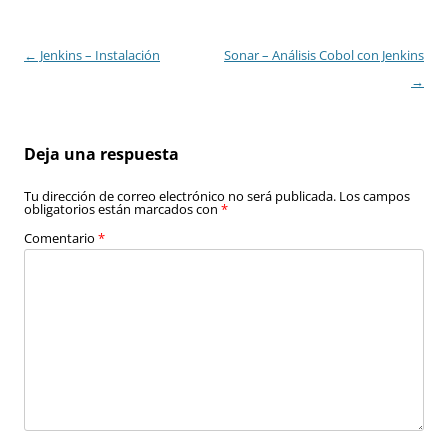
Navegación
←
Jenkins – Instalación
Sonar – Análisis Cobol con Jenkins
de
→
entradas
Deja una respuesta
Tu dirección de correo electrónico no será publicada.
Los campos
obligatorios están marcados con
*
Comentario
*