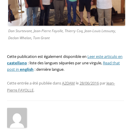
Dan Sturtevant, Jean-Pierre Fayolle, Thierry Coq, Jean-Louis Letouzey,
Declan Whelan, Tom Grant
Cette publication est également disponible en
Leer este articulo en
castellano
: liste des langues séparées par une virgule,
Read that
post in
english
: dernière langue.
Cette entrée a été publiée dans
A2DAM
le
28/06/2016
par
Jean-
Pierre FAYOLLE
.