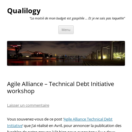
Qualilogy
"La moitié de mon budget est gaspillée … Et je ne sais pas laquellle"
Aller
Menu
au
contenu
Agile Alliance – Technical Debt Initiative
workshop
Laisser un commentaire
Vous souvenez-vous de ce post ‘
Agile Alliance Technical Debt
Initiative
‘ que j’ai réalisé en Avril, pour annoncer la publication des
livrables de notre groupe ? Et bien nous avons tenu il y a deux