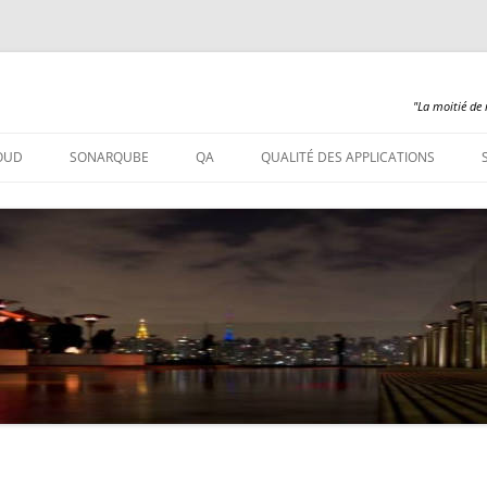
"La moitié de 
Aller
au
OUD
SONARQUBE
QA
QUALITÉ DES APPLICATIONS
contenu
SONARQUBE – INSTALLATION
SONARQUBE 360
SONARQUBE – ABAP
SONARQUBE – COBOL
SONARQUBE – PL/SQL