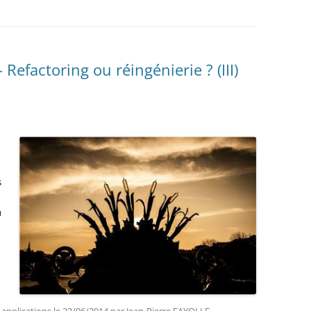
Refactoring ou réingénierie ? (III)
s
u