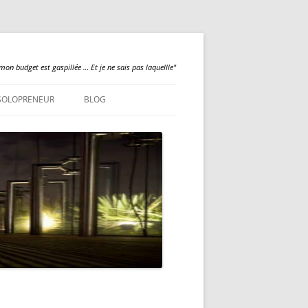
mon budget est gaspillée … Et je ne sais pas laquellle"
SOLOPRENEUR
BLOG
QUALILOGY
NEWS