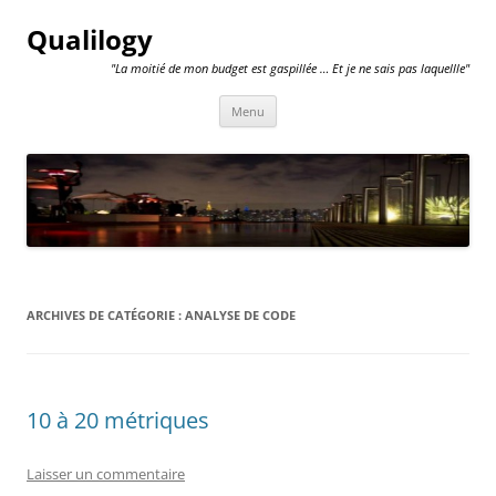
Qualilogy
"La moitié de mon budget est gaspillée … Et je ne sais pas laquellle"
Aller
Menu
au
contenu
ARCHIVES DE CATÉGORIE :
ANALYSE DE CODE
10 à 20 métriques
Laisser un commentaire