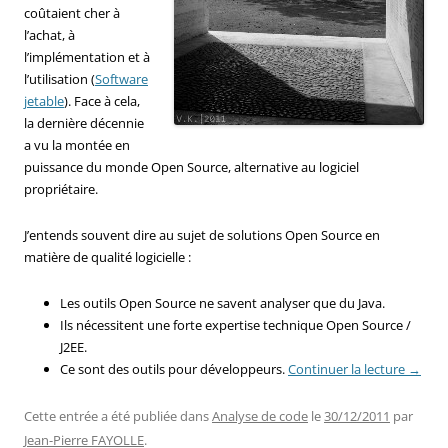
coûtaient cher à
l’achat, à
l’implémentation et à
l’utilisation (
Software
jetable
). Face à cela,
la dernière décennie
a vu la montée en
puissance du monde Open Source, alternative au logiciel
propriétaire.
J’entends souvent dire au sujet de solutions Open Source en
matière de qualité logicielle :
Les outils Open Source ne savent analyser que du Java.
Ils nécessitent une forte expertise technique Open Source /
J2EE.
Ce sont des outils pour développeurs.
Continuer la lecture
→
Cette entrée a été publiée dans
Analyse de code
le
30/12/2011
par
Jean-Pierre FAYOLLE
.