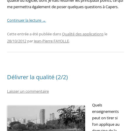
qualité du logiciel, dont je vais résumer les principaux points, ce qui
me permettra également de poser quelques questions à Capers.
Continuer la lecture
→
Cette entrée a été publiée dans
Qualité des applications
le
28/10/2012
par
Jean-Pierre FAYOLLE
.
Délivrer la qualité (2/2)
Laisser un commentaire
Quels
enseignements
peut on tirer si
l’on applique au
domaine de la