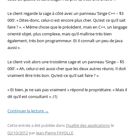
Le client regarde la cage à côté avec un panneau ‘Singe C++ – $3
000’. « Dites-donc, celui-ci est encore plus cher. Qu’est ce qu’il sait
faire ? ». « Même chose que le précédent, mais en C++, un langage
orienté objet, plus complexe, mais qu’il maîtrise très bien
également, très bon programmeur. Et il connaît un peu de Java
aussi ».
Le client voit alors une troisième cage et un panneau ‘Singe – $5
000’. « Ah, celui-ci est aussi cher que les deux autres réunis. Il doit
vraiment être très bon. Qu’est-ce qu’il sait faire ? ».
« Et bien, je ne sais pas vraiment » répond le propriétaire. « Mais il
dit qu’il est consultant ».
(1)
Continuer la lecture
→
Cette entrée a été publiée dans
Qualité des applications
le
02/10/2012
par
Jean-Pierre FAYOLLE
.