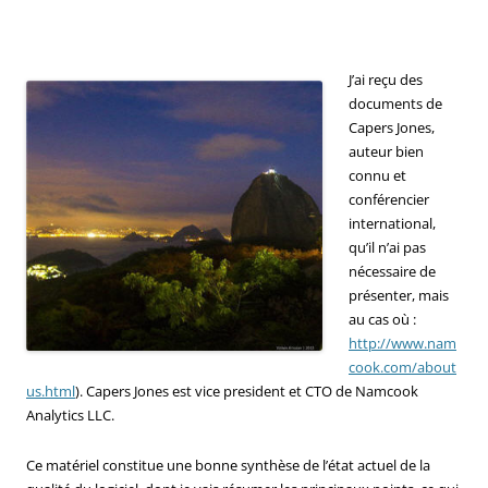
J’ai reçu des
documents de
Capers Jones,
auteur bien
connu et
conférencier
international,
qu’il n’ai pas
nécessaire de
présenter, mais
au cas où :
http://www.nam
cook.com/about
us.html
). Capers Jones est vice president et CTO de Namcook
Analytics LLC.
Ce matériel constitue une bonne synthèse de l’état actuel de la