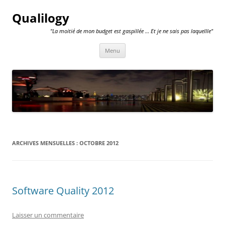
Qualilogy
"La moitié de mon budget est gaspillée … Et je ne sais pas laquellle"
Aller
Menu
au
contenu
ARCHIVES MENSUELLES :
OCTOBRE 2012
Software Quality 2012
Laisser un commentaire