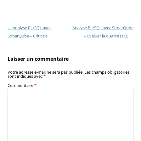
Navigation
←
Analyse PL/SQL avec
Analyse PL/SQL avec SonarQube
des
SonarQube – Criticals
– Evaluer la qualité (1/3)
→
articles
Laisser un commentaire
Votre adresse e-mail ne sera pas publiée.
Les champs obligatoires
sont indiqués avec
*
Commentaire
*