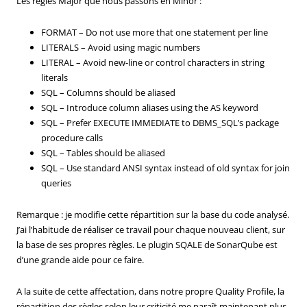
Les règles Major que nous passons en Minor :
FORMAT – Do not use more that one statement per line
LITERALS – Avoid using magic numbers
LITERAL – Avoid new-line or control characters in string
literals
SQL – Columns should be aliased
SQL – Introduce column aliases using the AS keyword
SQL – Prefer EXECUTE IMMEDIATE to DBMS_SQL’s package
procedure calls
SQL – Tables should be aliased
SQL – Use standard ANSI syntax instead of old syntax for join
queries
Remarque : je modifie cette répartition sur la base du code analysé.
J’ai l’habitude de réaliser ce travail pour chaque nouveau client, sur
la base de ses propres règles. Le plugin SQALE de SonarQube est
d’une grande aide pour ce faire.
A la suite de cette affectation, dans notre propre Quality Profile, la
répartition des règles selon leur criticité me paraît maintenant plus